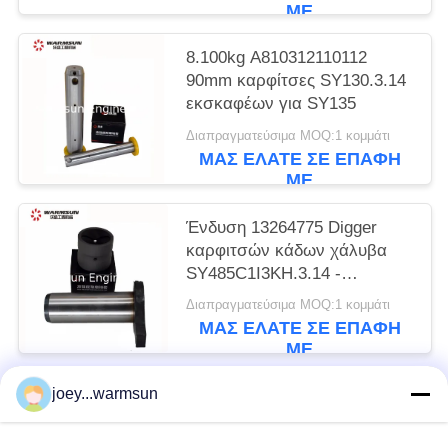
ΜΕ
8.100kg A810312110112
90mm καρφίτσες SY130.3.14
εκσκαφέων για SY135
Διαπραγματεύσιμα MOQ:1 κομμάτι
ΜΑΣ ΕΛΆΤΕ ΣΕ ΕΠΑΦΉ
ΜΕ
Ένδυση 13264775 Digger
καρφιτσών κάδων χάλυβα
SY485C1I3KH.3.14 -
ανθεκτική
Διαπραγματεύσιμα MOQ:1 κομμάτι
ΜΑΣ ΕΛΆΤΕ ΣΕ ΕΠΑΦΉ
ΜΕ
joey...warmsun
Λαϊκή κατηγορία
Όλα