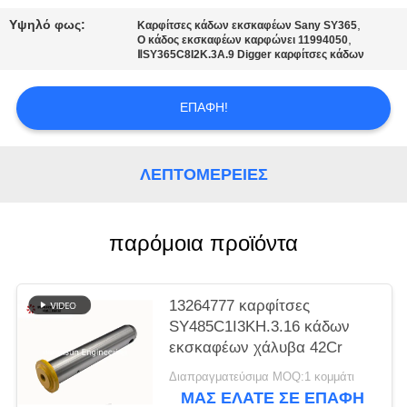
PRIVACY
Υψηλό φως:
,
Καρφίτσες κάδων εκσκαφέων Sany SY365
POLICY
,
Ο κάδος εκσκαφέων καρφώνει 11994050
ⅡSY365C8I2K.3A.9 Digger καρφίτσες κάδων
ΕΠΑΦΉ!
ΛΕΠΤΟΜΈΡΕΙΕΣ
παρόμοια προϊόντα
13264777 καρφίτσες
SY485C1I3KH.3.16 κάδων
εκσκαφέων χάλυβα 42Cr
Διαπραγματεύσιμα MOQ:1 κομμάτι
ΜΑΣ ΕΛΆΤΕ ΣΕ ΕΠΑΦΉ