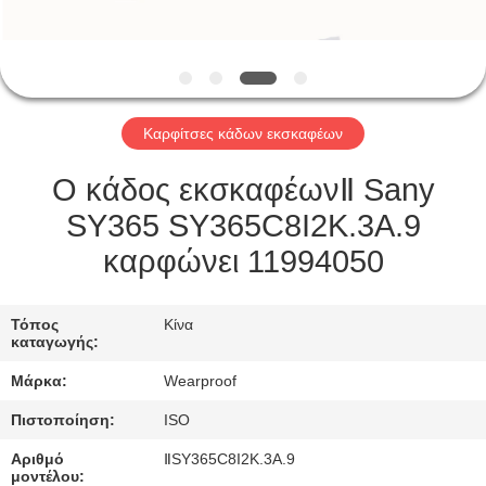
ΈΛΕΓΧΟΣ
ΜΑΣ
ΕΛΆΤΕ
Καρφίτσες κάδων εκσκαφέων
ΣΕ
ΕΠΑΦΉ
Ο κάδος εκσκαφέωνⅡ Sany
ΜΕ
SY365 SY365C8I2K.3A.9
καρφώνει 11994050
ΖΗΤΉΣΤΕ
ΈΝΑ
Τόπος
Κίνα
καταγωγής:
ΑΠΌΣΠΑΣΜΑ
Μάρκα:
Wearproof
SITEMAP
Πιστοποίηση:
ISO
Αριθμό
ⅡSY365C8I2K.3A.9
μοντέλου: