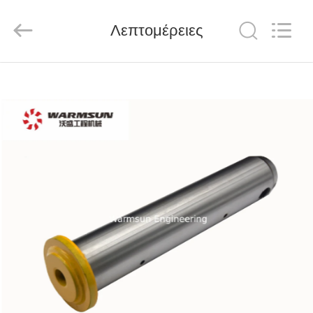
Warmsun
Engineering
Machinery
Λεπτομέρειες
Co.,
LTD.
All
Rights
Reserved.
ΣΠΊΤΙ
ΠΡΟΪΌΝΤΑ
ΠΕΡΊΠΟΥ
ΕΜΕΊΣ
ΓΎΡΟΣ
ΕΡΓΟΣΤΑΣΊΩΝ
ΠΟΙΟΤΙΚΌΣ