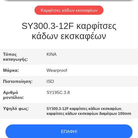
ΈΛΕΓΧΟΣ
Καρφίτσες κάδων εκσκαφέων
ΜΑΣ
SY300.3-12F καρφίτσες
ΕΛΆΤΕ
κάδων εκσκαφέων
ΣΕ
ΕΠΑΦΉ
Τόπος
ΚΙΝΑ
καταγωγής:
ΜΕ
Μάρκα:
Wearproof
ΖΗΤΉΣΤΕ
Πιστοποίηση:
ISO
ΈΝΑ
Αριθμό
SY195C.3.8
μοντέλου:
ΑΠΌΣΠΑΣΜΑ
Υψηλό φως:
,
SY300.3-12F καρφίτσες κάδων εκσκαφέων
καρφίτσες κάδων εκσκαφέων διαμέτρων 100mm
SITEMAP
ΕΠΑΦΉ!