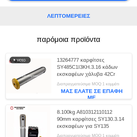
PRIVACY
POLICY
ΛΕΠΤΟΜΈΡΕΙΕΣ
παρόμοια προϊόντα
13264777 καρφίτσες
SY485C1I3KH.3.16 κάδων
εκσκαφέων χάλυβα 42Cr
Διαπραγματεύσιμα MOQ:1 κομμάτι
ΜΑΣ ΕΛΆΤΕ ΣΕ ΕΠΑΦΉ
ΜΕ
8.100kg A810312110112
90mm καρφίτσες SY130.3.14
εκσκαφέων για SY135
Διαπραγματεύσιμα MOQ:1 κομμάτι