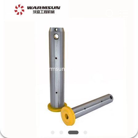
Warmsun
Engineering
Machinery
Co.,
LTD.
All
Rights
Reserved.
ΣΠΊΤΙ
ΠΡΟΪΌΝΤΑ
ΠΕΡΊΠΟΥ
ΕΜΕΊΣ
ΓΎΡΟΣ
ΕΡΓΟΣΤΑΣΊΩΝ
ΠΟΙΟΤΙΚΌΣ