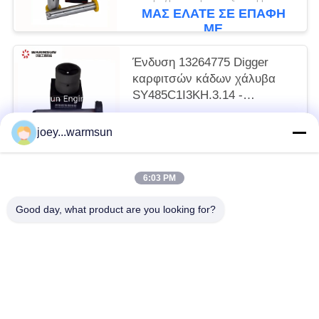
ΜΑΣ ΕΛΆΤΕ ΣΕ ΕΠΑΦΉ
ΜΕ
Ένδυση 13264775 Digger
καρφιτσών κάδων χάλυβα
SY485C1I3KH.3.14 -
ανθεκτική
Διαπραγματεύσιμα MOQ:1 κομμάτι
joey...warmsun
ΜΑΣ ΕΛΆΤΕ ΣΕ ΕΠΑΦΉ
ΜΕ
6:03 PM
Λαϊκή κατηγορία
Όλα
Good day, what product are you looking for?
Δακτύλιος Κάδων Εκσκαφέων
Καρφίτσες Κάδων Εκσκαφέων
Δόντια Κάδων Εκσκαφέων
Χρησιμοποιημένη Αντλία Σκυροδέματος