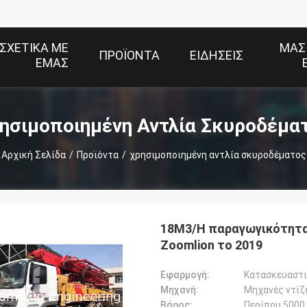
ΣΧΕΤΙΚΆ ΜΕ
ΜΑΣ
ΠΡΟΪΌΝΤΑ
ΕΙΔΉΣΕΙΣ
ΕΜΆΣ
ησιμοποιημένη Αντλία Σκυροδέμα
Αρχική Σελίδα
/
Προϊόντα
/
χρησιμοποιημένη αντλία σκυροδέματος
18M3/H παραγωγικότητα
Zoomlion το 2019
Εφαρμογή:
Κατασκευαστικ
Μηχανή:
Μηχανές ντίζ
Βάρος:
Περίπου 5000