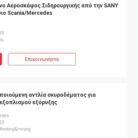
νο Αεροσκάφος Σιδηρουργικής από την SANY
σιο Scania/Mercedes
23
ls
Επικοινωνήστε
ποιούμενη αντλία σκυροδέματος για
 εξοπλισμού εξόρυξης
cedes
23
Working&mining