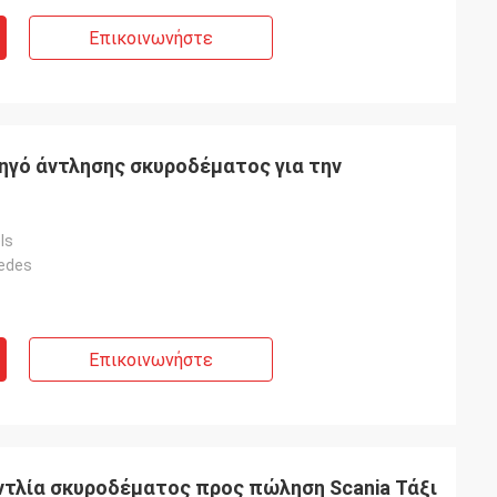
Επικοινωνήστε
γό άντλησης σκυροδέματος για την
ls
cedes
Επικοινωνήστε
ντλία σκυροδέματος προς πώληση Scania Τάξι