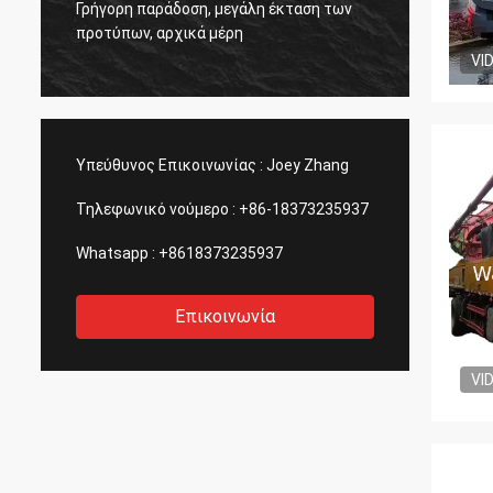
Γρήγορη παράδοση, μεγάλη έκταση των
ς
η ποιό
προτύπων, αρχικά μέρη
πάντα.
VI
Υπεύθυνος Επικοινωνίας :
Joey Zhang
Τηλεφωνικό νούμερο :
+86-18373235937
Whatsapp :
+8618373235937
Επικοινωνία
VI