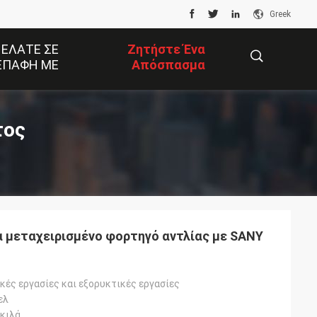
Greek
 ΕΛΆΤΕ ΣΕ
Ζητήστε Ένα
ΕΠΑΦΉ ΜΕ
Απόσπασμα
描
τος
述
 μεταχειρισμένο φορτηγό αντλίας με SANY
ές εργασίες και εξορυκτικές εργασίες
ελ
 κιλά