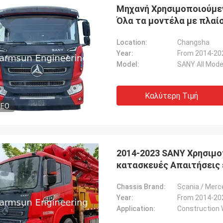
Μηχανή Χρησιμοποιούμε
Όλα τα μοντέλα με πλαί
Location:
Changsha
Year:
From 2014-20
Model:
SANY All Mode
Καλύτερη Τιμή
DEO
2014-2023 SANY Χρησιμο
κατασκευές Απαιτήσεις
Chassis Brand:
Scania / Mer
Year:
From 2014-20
Michael
Application:
Construction 
αλή εμπειρία αγοράς. 100% αρχική,