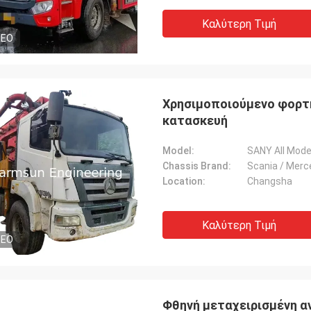
τητα μερών είναι τόσο υψηλή όπως
Καλύτερη Τιμή
DEO
Χρησιμοποιούμενο φορτη
κατασκευή
Model:
SANY All Mode
Chassis Brand:
Scania / Mer
Location:
Changsha
Καλύτερη Τιμή
DEO
Φθηνή μεταχειρισμένη α