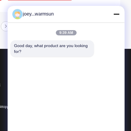
joey...warmsun
9:39 AM
Good day, what product are you looking 
for?
Προϊόντα
Δακτύλιος κάδων εκσκαφέων
ς
Καρφίτσες κάδων εκσκαφέων
δόντια κάδων εκσκαφέων
 Απορρήτου
Όλες οι κατηγορίες