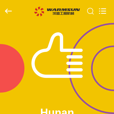
Warmsun
Engineering
Machinery
Co.,
LTD.
All
Rights
Reserved.
ΣΠΊΤΙ
ΠΡΟΪΌΝΤΑ
ΠΕΡΊΠΟΥ
ΕΜΕΊΣ
ΓΎΡΟΣ
ΕΡΓΟΣΤΑΣΊΩΝ
ΠΟΙΟΤΙΚΌΣ
Hunan