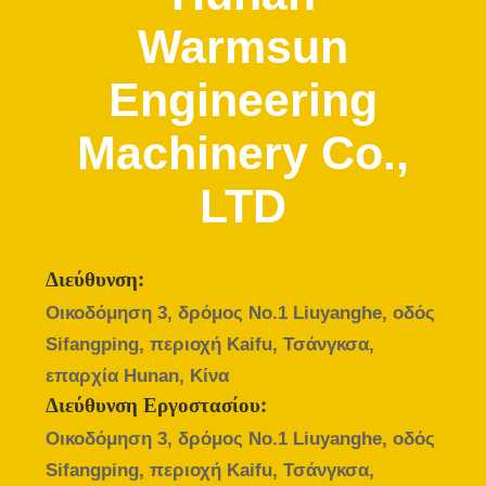
ΈΛΕΓΧΟΣ
Warmsun
ΜΑΣ
Engineering
ΕΛΆΤΕ
Machinery Co.,
ΣΕ
ΕΠΑΦΉ
LTD
ΜΕ
ΖΗΤΉΣΤΕ
Διεύθυνση:
Οικοδόμηση 3, δρόμος No.1 Liuyanghe, οδός
ΈΝΑ
Sifangping, περιοχή Kaifu, Τσάνγκσα,
ΑΠΌΣΠΑΣΜΑ
επαρχία Hunan, Κίνα
Διεύθυνση Εργοστασίου:
SITEMAP
Οικοδόμηση 3, δρόμος No.1 Liuyanghe, οδός
Sifangping, περιοχή Kaifu, Τσάνγκσα,