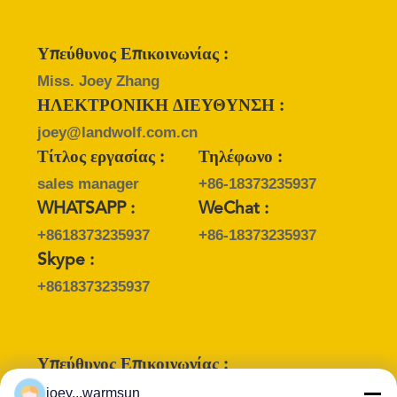
Υπεύθυνος Επικοινωνίας :
Miss. Joey Zhang
ΗΛΕΚΤΡΟΝΙΚΗ ΔΙΕΥΘΥΝΣΗ :
joey@landwolf.com.cn
Τίτλος εργασίας :
Τηλέφωνο :
sales manager
+86-18373235937
WHATSAPP :
WeChat :
+8618373235937
+86-18373235937
Skype :
+8618373235937
Υπεύθυνος Επικοινωνίας :
Mr. Vincent
joey...warmsun