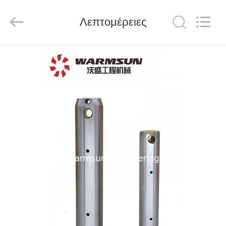
Warmsun
Engineering
Machinery
Λεπτομέρειες
Co.,
LTD.
All
Rights
Reserved.
ΣΠΊΤΙ
ΠΡΟΪΌΝΤΑ
ΠΕΡΊΠΟΥ
ΕΜΕΊΣ
ΓΎΡΟΣ
ΕΡΓΟΣΤΑΣΊΩΝ
ΠΟΙΟΤΙΚΌΣ