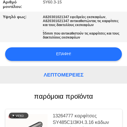
PRIVACY
Αριθμό
SY60.3-15
μοντέλου:
POLICY
Υψηλό φως:
,
A820301021347 εφεδρείες εκσκαφέων
A820301021347 αντικαθιστώντας τις καρφίτσες
και τους δακτυλίους εκσκαφέων
,
55mm που αντικαθιστούν τις καρφίτσες και τους
δακτυλίους εκσκαφέων
ΕΠΑΦΉ!
ΛΕΠΤΟΜΈΡΕΙΕΣ
παρόμοια προϊόντα
13264777 καρφίτσες
SY485C1I3KH.3.16 κάδων