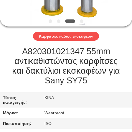
ΈΛΕΓΧΟΣ
ΜΑΣ
ΕΛΆΤΕ
Καρφίτσες κάδων εκσκαφέων
ΣΕ
ΕΠΑΦΉ
A820301021347 55mm
ΜΕ
αντικαθιστώντας καρφίτσες
και δακτύλιοι εκσκαφέων για
ΖΗΤΉΣΤΕ
Sany SY75
ΈΝΑ
ΑΠΌΣΠΑΣΜΑ
Τόπος
ΚΙΝΑ
καταγωγής:
Μάρκα:
Wearproof
SITEMAP
Πιστοποίηση:
ISO