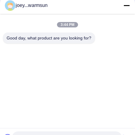
joey...warmsun
Λαϊκή κατηγορία
Όλα
3:44 PM
Δακτύλιος Κάδων Εκσκαφέων
Καρφίτσες Κάδων Εκσκαφέων
Good day, what product are you looking for?
Δόντια Κάδων Εκσκαφέων
Χρησιμοποιημένη Αντλία Σκυροδέματος
Χρησιμοποιούμενος Εξορυκτής
Φίλτρο Εκσκαφέων SANY
Ηλεκτρικά Μέρη Εκσκαφέων SANY
Υδραυλικά Μέρη Εκσκαφέων SANY
Εγγραφείτε