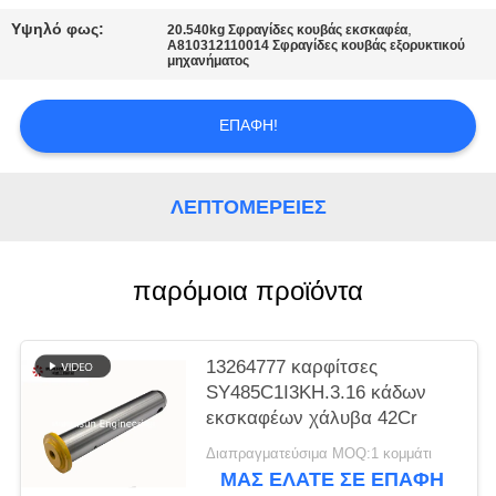
PRIVACY
Υψηλό φως:
,
20.540kg Σφραγίδες κουβάς εκσκαφέα
POLICY
Α810312110014 Σφραγίδες κουβάς εξορυκτικού
μηχανήματος
ΕΠΑΦΉ!
ΛΕΠΤΟΜΈΡΕΙΕΣ
παρόμοια προϊόντα
13264777 καρφίτσες
SY485C1I3KH.3.16 κάδων
εκσκαφέων χάλυβα 42Cr
Διαπραγματεύσιμα MOQ:1 κομμάτι
ΜΑΣ ΕΛΆΤΕ ΣΕ ΕΠΑΦΉ