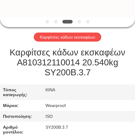
ΈΛΕΓΧΟΣ
ΜΑΣ
ΕΛΆΤΕ
Καρφίτσες κάδων εκσκαφέων
ΣΕ
ΕΠΑΦΉ
Καρφίτσες κάδων εκσκαφέων
ΜΕ
A810312110014 20.540kg
SY200B.3.7
ΖΗΤΉΣΤΕ
ΈΝΑ
Τόπος
ΚΙΝΑ
καταγωγής:
ΑΠΌΣΠΑΣΜΑ
Μάρκα:
Wearproof
Πιστοποίηση:
ISO
SITEMAP
Αριθμό
SY200B.3.7
μοντέλου: