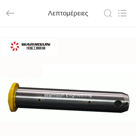
Warmsun
Engineering
Machinery
Λεπτομέρειες
Co.,
LTD.
All
Rights
Reserved.
ΣΠΊΤΙ
ΠΡΟΪΌΝΤΑ
ΠΕΡΊΠΟΥ
ΕΜΕΊΣ
ΓΎΡΟΣ
ΕΡΓΟΣΤΑΣΊΩΝ
ΠΟΙΟΤΙΚΌΣ