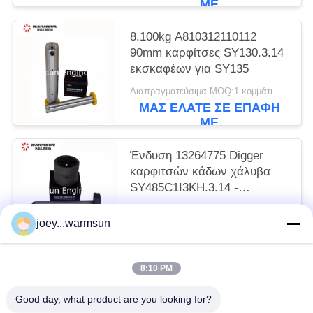
ΜΕ
8.100kg A810312110112
90mm καρφίτσες SY130.3.14
εκσκαφέων για SY135
Διαπραγματεύσιμα MOQ:1 κομμάτι
ΜΑΣ ΕΛΆΤΕ ΣΕ ΕΠΑΦΉ
ΜΕ
Ένδυση 13264775 Digger
καρφιτσών κάδων χάλυβα
SY485C1I3KH.3.14 -
ανθεκτική
Διαπραγματεύσιμα MOQ:1 κομμάτι
joey...warmsun
ΜΑΣ ΕΛΆΤΕ ΣΕ ΕΠΑΦΉ
ΜΕ
8:10 PM
Λαϊκή κατηγορία
Όλα
Good day, what product are you looking for?