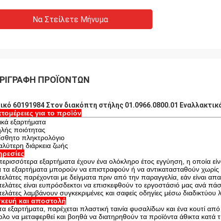
Να Στείλετε Μήνυμα
ΡΙΓΡΑΦΉ ΠΡΟΪΌΝΤΩΝ
ικό 60191984 Στον διακόπτη στήλης 01.0966.0800.01 Εναλλακτι
τομέρειες για το προϊόν
ικά εξαρτήματα
λής ποιότητας
ίσθητο πληκτρολόγιο
αλύτερη διάρκεια ζωής
ηρεσίες
περισσότερα εξαρτήματα έχουν ένα ολόκληρο έτος εγγύηση, η οποία εί
 τα εξαρτήματα μπορούν να επιστραφούν ή να αντικατασταθούν χωρίς 
πελάτες παρέχονται με δείγματα πριν από την παραγγελία, εάν είναι απα
πελάτες είναι ευπρόσδεκτοι να επισκεφθούν το εργοστάσιό μας ανά πάσ
πελάτες λαμβάνουν συγκεκριμένες και σαφείς οδηγίες μέσω διαδικτύο
κευή και αποστολή
 τα εξαρτήματα, παρέχεται πλαστική ταινία φυσαλίδων και ένα κουτί από
ολο να μεταφερθεί και βοηθά να διατηρηθούν τα προϊόντα άθικτα κατά 