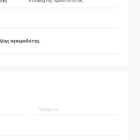
ογή
στοιβαχτής προσιτότητας
ήλης αγκυροδότης
,