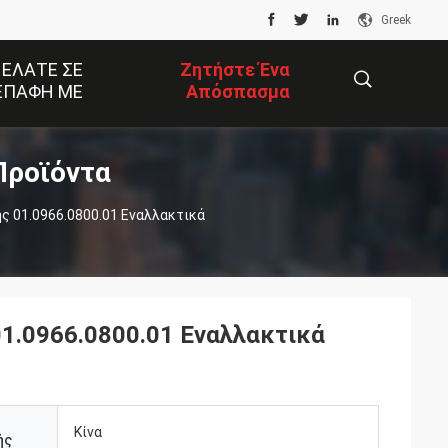
Greek
 ΕΛΆΤΕ ΣΕ
Ζητήστε Ένα
ΕΠΑΦΉ ΜΕ
Απόσπασμα
Προϊόντα
描
ς 01.0966.0800.01 Εναλλακτικά
述
01.0966.0800.01 Εναλλακτικά
Κίνα
ής