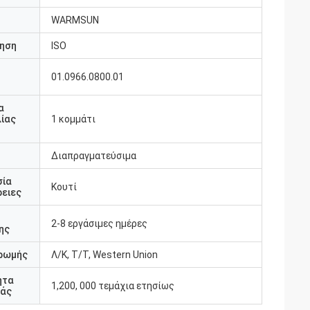
WARMSUN
ηση
ISO
01.0966.0800.01
υ
α
ίας
1 κομμάτι
Διαπραγματεύσιμα
σία
Κουτί
ειες
2-8 εργάσιμες ημέρες
ης
ρωμής
Λ/Κ, Τ/Τ, Western Union
ητα
1,200, 000 τεμάχια ετησίως
άς