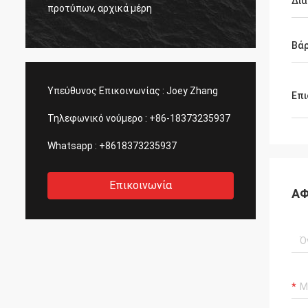
ς
η ποιό
Δι
προτύπων, αρχικά μέρη
πάντα.
Βά
Υπεύθυνος Επικοινωνίας :
Joey Zhang
Επι
Τηλεφωνικό νούμερο :
+86-18373235937
Whatsapp :
+8618373235937
Επικοινωνία
ΑΦ