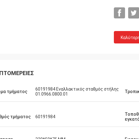
Καλύτερ
ΠΤΟΜΈΡΕΙΕΣ
60191984 Εναλλακτικός σταθμός στήλης
μα τμήματος
Τροπικ
01.0966.0800.01
Τοποθ
θμός τμήματος
60191984
εγκατ
Michael
αλή εμπειρία αγοράς. 100% αρχική,