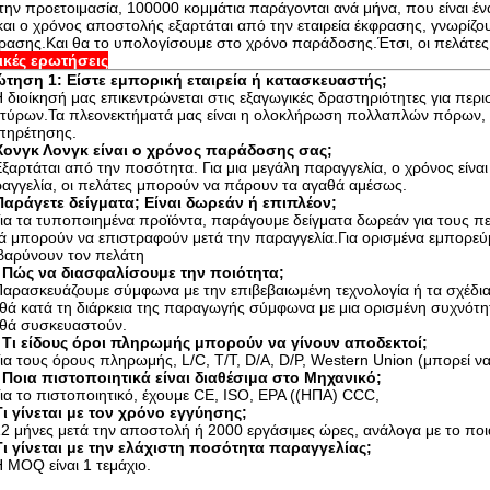
 την προετοιμασία, 100000 κομμάτια παράγονται ανά μήνα, που είναι έ
και ο χρόνος αποστολής εξαρτάται από την εταιρεία έκφρασης, γνωρίζου
ρασης.Και θα το υπολογίσουμε στο χρόνο παράδοσης.Έτσι, οι πελάτε
ικές ερωτήσεις
τηση 1: Είστε εμπορική εταιρεία ή κατασκευαστής;
Η διοίκησή μας επικεντρώνεται στις εξαγωγικές δραστηριότητες για περ
τύρων.Τα πλεονεκτήματά μας είναι η ολοκλήρωση πολλαπλών πόρων, ισ
πηρέτησης.
Χονγκ Λονγκ είναι ο χρόνος παράδοσης σας;
Εξαρτάται από την ποσότητα. Για μια μεγάλη παραγγελία, ο χρόνος είναι 
αγγελία, οι πελάτες μπορούν να πάρουν τα αγαθά αμέσως.
Παράγετε δείγματα; Είναι δωρεάν ή επιπλέον;
Για τα τυποποιημένα προϊόντα, παράγουμε δείγματα δωρεάν για τους π
ά μπορούν να επιστραφούν μετά την παραγγελία.Για ορισμένα εμπορεύμ
βαρύνουν τον πελάτη
 Πώς να διασφαλίσουμε την ποιότητα;
Παρασκευάζουμε σύμφωνα με την επιβεβαιωμένη τεχνολογία ή τα σχέδια 
θά κατά τη διάρκεια της παραγωγής σύμφωνα με μια ορισμένη συχνότητ
θά συσκευαστούν.
 Τι είδους όροι πληρωμής μπορούν να γίνουν αποδεκτοί;
Για τους όρους πληρωμής, L/C, T/T, D/A, D/P, Western Union (μπορεί ν
 Ποια πιστοποιητικά είναι διαθέσιμα στο Μηχανικό;
Για το πιστοποιητικό, έχουμε CE, ISO, EPA ((ΗΠΑ) CCC,
Τι γίνεται με τον χρόνο εγγύησης;
12 μήνες μετά την αποστολή ή 2000 εργάσιμες ώρες, ανάλογα με το ποι
Τι γίνεται με την ελάχιστη ποσότητα παραγγελίας;
Η MOQ είναι 1 τεμάχιο.