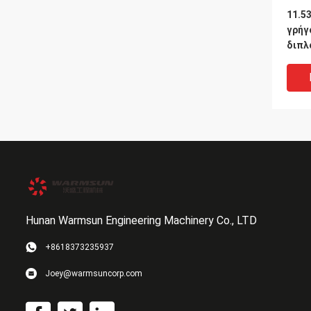
11.5
γρήγ
διπλ
SRSC
Hunan Warmsun Engineering Machinery Co., LTD
+8618373235937
Λεπτ
Joey@warmsuncorp.com
στοι
προσ