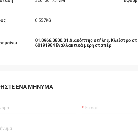
τητα μερών είναι τόσο υψηλή όπως
άσταση
320*50*75 MM
Εφαρμ
ρος
0.557KG
01.0966.0800.01 Διακόπτης στήλης
,
Κλείστρο στ
σημαίνω
60191984 Εναλλακτικά μέρη σταπέρ
ΉΣΤΕ ΈΝΑ ΜΉΝΥΜΑ