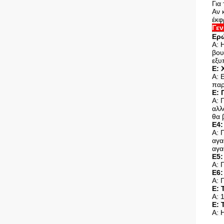
Για
Αν 
έκφ
Γεν
Ερώ
Α: 
βου
εξυ
Ε: 
Α: 
παρ
Ε: 
Α: 
αλλ
θα 
Ε4:
Α: 
αγα
αγα
Ε5:
Α: 
Ε6:
Α: 
Ε: 
Α: 
Ε: 
Α: 