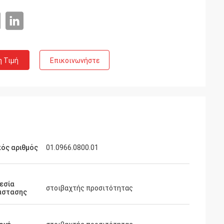
η Τιμή
Επικοινωνήστε
ός αριθμός
01.0966.0800.01
εσία
στοιβαχτής προσιτότητας
άστασης