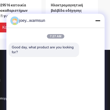
29516 κατοικία
Ηλεκτρομαγνητική
ροκαθαριστήρων
βαλβίδα οδήγησης
1 για την ξηρά
B220400000182 sv3-10-
joey...warmsun
χανή λιμένων
ο-0-24DG Eaton Vickers
οιχείων φίλτρων
για SANY
Καλύτερη Τιμή
Καλύτερη Τιμή
NY
7:27 AM
Good day, what product are you looking 
for?
Προϊόντα
Δακτύλιος κάδων εκσκαφέων
ς
Καρφίτσες κάδων εκσκαφέων
δόντια κάδων εκσκαφέων
ύρο πηδάλιο
B240700000326 ΣΥΝΕΧΗΣ
 Απορρήτου
Όλες οι κατηγορίες
arproof
επαφέας υψηλής τάσης,
1204000015 24V για
ΣΥΝΕΧΉΣ επαφέας