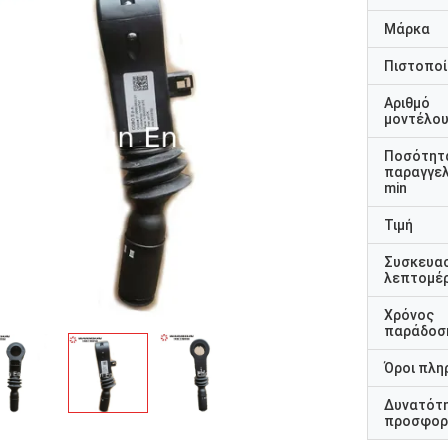
Μάρκα
Πιστοποί
Αριθμό
μοντέλο
Ποσότητ
παραγγελ
min
Τιμή
Συσκευα
λεπτομέρ
Χρόνος
παράδοσ
Όροι πλη
Δυνατότ
προσφορ