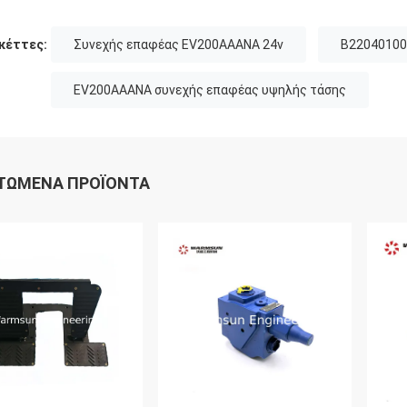
κέττες:
Συνεχής επαφέας EV200AAANA 24v
B22040100
EV200AAANA συνεχής επαφέας υψηλής τάσης
ΤΏΜΕΝΑ ΠΡΟΪΌΝΤΑ