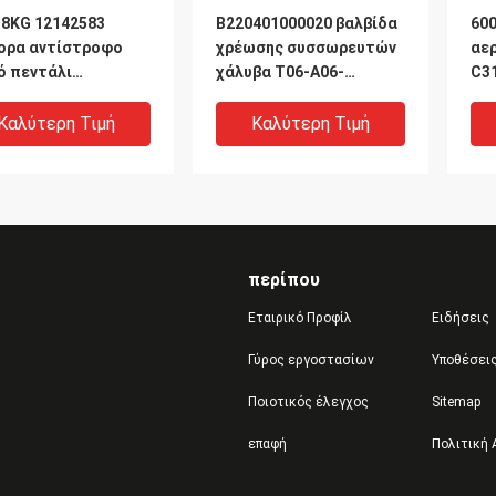
38KG 12142583
B220401000020 βαλβίδα
600
ορα αντίστροφο
χρέωσης συσσωρευτών
αε
ό πεντάλι
χάλυβα T06-A06-
C31
45F.5.3B
30/150B40/02M
μη
154×57×104 χιλ. για το
στ
Καλύτερη Τιμή
Καλύτερη Τιμή
στοιβαχτή
SA
προσιτότητας
περίπου
Εταιρικό Προφίλ
Ειδήσεις
Γύρος εργοστασίων
Υποθέσει
Ποιοτικός έλεγχος
Sitemap
ά ανταλλακτικά
Μαύρο λαστιχένιο
μα
επαφή
Πολιτική
βαχτών
παρέμβυσμα ελαίου
We
ιτότητας
9028.239.000
918