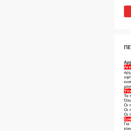
ΠΕ
Αρχ
Λεπ
αρχ
υψη
ευα
μεγ
Υπ
Τα 
Όλα
Οι 
Οι 
Οι 
Συσ
Για
εύκ