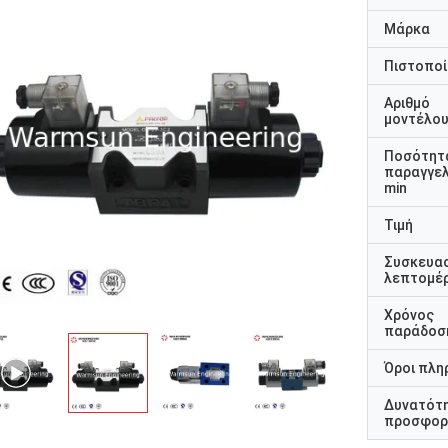
Μάρκα
Πιστοποί
Αριθμό
μοντέλο
Ποσότητ
παραγγελ
min
Τιμή
Συσκευα
λεπτομέρ
Χρόνος
παράδοσ
Όροι πλη
Δυνατότ
προσφορ