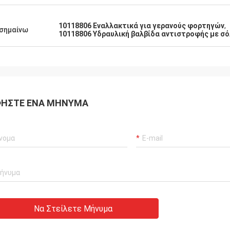
τητα μερών είναι τόσο υψηλή όπως
10118806 Εναλλακτικά για γερανούς φορτηγών
,
σημαίνω
10118806 Υδραυλική βαλβίδα αντιστροφής με σ
ΉΣΤΕ ΈΝΑ ΜΉΝΥΜΑ
Να Στείλετε Μήνυμα