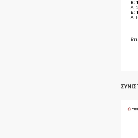
Ε: 
Α: 
Ε: 
Α: 
Ετι
ΣΥΝΙΣ