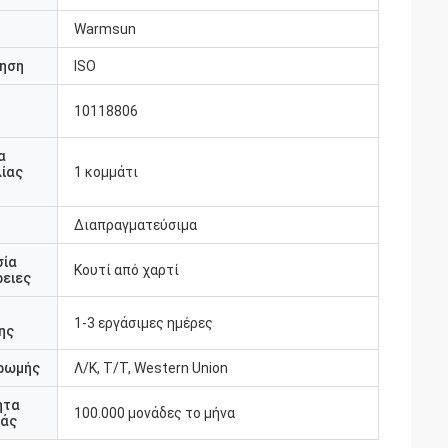
Warmsun
ηση
ISO
10118806
υ
α
ίας
1 κομμάτι
Διαπραγματεύσιμα
σία
Κουτί από χαρτί
ειες
1-3 εργάσιμες ημέρες
ης
ρωμής
Λ/Κ, Τ/Τ, Western Union
ητα
100.000 μονάδες το μήνα
άς