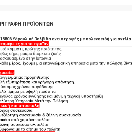
ΡΙΓΡΑΦΉ ΠΡΟΪΌΝΤΩΝ
18806 Υδραυλική βαλβίδα αντιστροφής με σολενοειδή για αντλί
τομέρειες για το προϊόν
ικό κομμάτι, πρώτης ποιότητας,
ιβές σήμα, μακρά διάρκεια ζωής
ασκευασμένο στην Ιαπωνία
 κάθε μέρος, έχουμε μια επαγγελματική υπηρεσία μετά την πώληση.Βίντ
ηρεσίες
αγγελματίας προμηθευτής
λή εξυπηρέτηση και γρήγορη απάντηση.
Σύντομος χρόνος παράδοσης.
αλό τίμημα με υψηλή ποιότητα
εγάλος χρόνος εγγύησης και μόνιμη τεχνική υποστήριξη
αλύτερη Υπηρεσία Μετά την Πώληση
κευή και αποστολή
ρχική συσκευασία
νεξάρτητη συσκευασία & ξύλινη συσκευασία
ακέτο από χαρτόνι+παλέτα
ξύλινη συσκευασία+παλέτα
ύμφωνα με το αίτημα του πελάτη