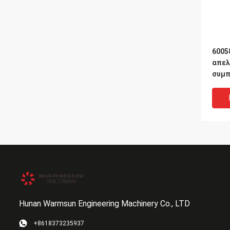
6005
απελ
συμπ
αντέ
αντα
φορτ
Hunan Warmsun Engineering Machinery Co., LTD
+8618373235937