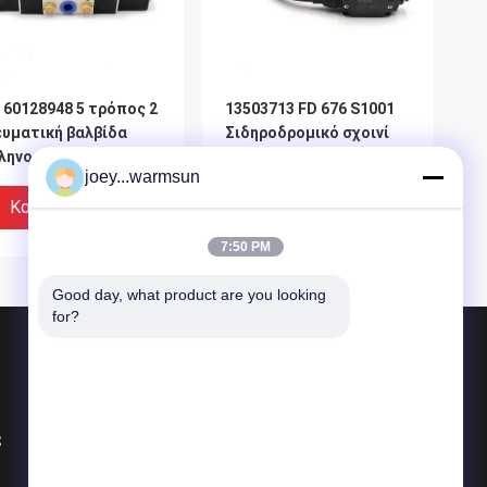
 60128948 5 τρόπος 2
13503713 FD 676 S1001
ευματική βαλβίδα
Σιδηροδρομικό σχοινί
ληνοειδών θέσης
ανελκυστήρα Pizzato
joey...warmsun
94V22008KCS017B
Limit Switch Για
εξοπλισμό SANY
Καλύτερη Τιμή
Καλύτερη Τιμή
7:50 PM
Good day, what product are you looking 
for?
Προϊόντα
Δακτύλιος κάδων εκσκαφέων
ς
Καρφίτσες κάδων εκσκαφέων
δόντια κάδων εκσκαφέων