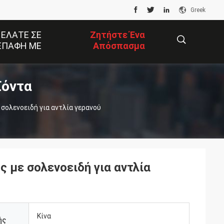
Greek
 ΕΛΆΤΕ ΣΕ
Ζητήστε Ένα
ΕΠΑΦΉ ΜΕ
Απόσπασμα
ϊόντα
描
σολενοειδή για αντλία γερανού
述
 με σολενοειδή για αντλία
Κίνα
ής