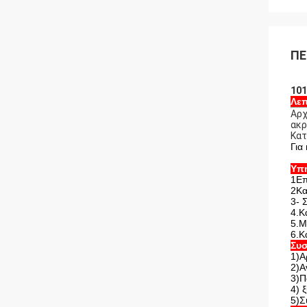
ΠΕ
101
Λεπ
Αρχ
ακρ
Κατ
Για
Υπ
1Επ
2Κα
3- 
4.Κ
5.Μ
6.Κ
Συσ
1)Α
2)Α
3)Π
4) 
5)Σ