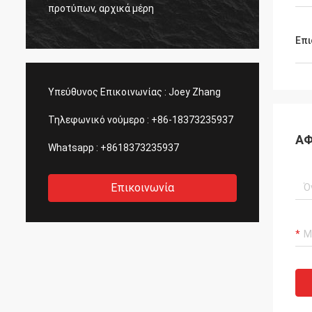
ς
η ποιό
προτύπων, αρχικά μέρη
πάντα.
Επι
Υπεύθυνος Επικοινωνίας :
Joey Zhang
Τηλεφωνικό νούμερο :
+86-18373235937
ΑΦ
Whatsapp :
+8618373235937
Επικοινωνία