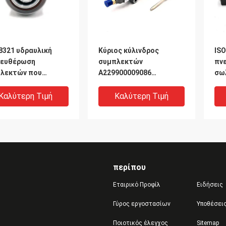
8321 υδραυλική
Κύριος κύλινδρος
ISO
ευθέρωση
συμπλεκτών
πν
λεκτών που
A229900009086
σω
χει τα
43271200130SG
B9
λλακτικά γερανών
υδραυλικός
Καλύτερη Τιμή
Καλύτερη Τιμή
ηγών 86CL6395F0C
περίπου
Εταιρικό Προφίλ
Ειδήσεις
Γύρος εργοστασίων
Υποθέσει
Ποιοτικός έλεγχος
Sitemap