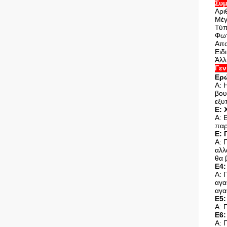
Συμ
Αρι
Μέγ
Τύ
Φωτ
Απα
Ειδ
Άλλ
Γεν
Ερώ
Α: 
βου
εξυ
Ε: 
Α: 
παρ
Ε: 
Α: 
αλλ
θα 
Ε4:
Α: 
αγα
αγα
Ε5:
Α: 
Ε6:
Α: 