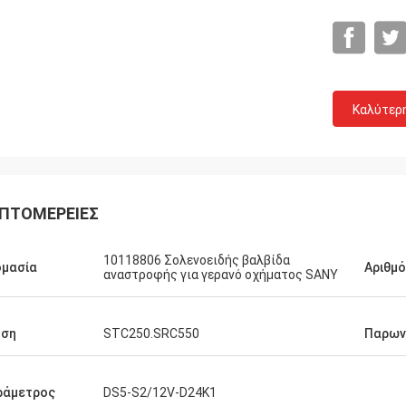
Καλύτερ
ΠΤΟΜΈΡΕΙΕΣ
10118806 Σολενοειδής βαλβίδα
ομασία
Αριθμ
αναστροφής για γερανό οχήματος SANY
ήση
STC250.SRC550
Παρων
Michael
αλή εμπειρία αγοράς. 100% αρχική,
ράμετρος
DS5-S2/12V-D24K1