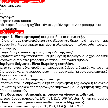
βουλές για την παραγγελία
θμός τμήματος
εθος
πος
ογραφίες
ιτήσεις συσκευασίας
ικές παραμέτρους ή σχέδια, εάν το προϊόν πρέπει να προσαρμοστεί
η απαίτηση
ικές ερωτήσεις
τηση 1: Είστε εμπορική εταιρεία ή κατασκευαστής;
Η διοίκησή μας επικεντρώνεται στις εξαγωγικές δραστηριότητες για περ
τύρων.Τα πλεονεκτήματά μας είναι η ολοκλήρωση πολλαπλών πόρων, ισ
πηρέτησης.
Χονγκ Λονγκ είναι ο χρόνος παράδοσης σας;
Εξαρτάται από την ποσότητα. Για μια μεγάλη παραγγελία, ο χρόνος είναι 
αγγελία, οι πελάτες μπορούν να πάρουν τα αγαθά αμέσως.
Παράγετε δείγματα; Είναι δωρεάν ή επιπλέον;
Για τα τυποποιημένα προϊόντα, παράγουμε δείγματα δωρεάν για τους π
ά μπορούν να επιστραφούν μετά την παραγγελία.Για ορισμένα εμπορεύμ
βαρύνουν τον πελάτη
 Πώς να διασφαλίσουμε την ποιότητα;
Παρασκευάζουμε σύμφωνα με την επιβεβαιωμένη τεχνολογία ή τα σχέδια 
θά κατά τη διάρκεια της παραγωγής σύμφωνα με μια ορισμένη συχνότητ
θά συσκευαστούν.
 Τι είδους όροι πληρωμής μπορούν να γίνουν αποδεκτοί;
Για τους όρους πληρωμής, L/C, T/T, D/A, D/P, Western Union (μπορεί ν
 Ποια πιστοποιητικά είναι διαθέσιμα στο Μηχανικό;
Για το πιστοποιητικό, έχουμε CE, ISO, EPA ((ΗΠΑ) CCC,