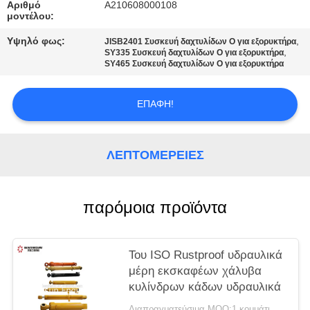
PRIVACY
Αριθμό
Α210608000108
μοντέλου:
POLICY
Υψηλό φως:
,
JISB2401 Συσκευή δαχτυλίδων O για εξορυκτήρα
,
SY335 Συσκευή δαχτυλίδων O για εξορυκτήρα
SY465 Συσκευή δαχτυλίδων O για εξορυκτήρα
ΕΠΑΦΉ!
ΛΕΠΤΟΜΈΡΕΙΕΣ
παρόμοια προϊόντα
Του ISO Rustproof υδραυλικά
μέρη εκσκαφέων χάλυβα
κυλίνδρων κάδων υδραυλικά
Διαπραγματεύσιμα MOQ:1 κομμάτι