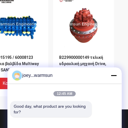
15195 / 60008123
B229900000149 τελική
ια βαλβίδα Multiway
υδραυλική μηχανή Drive,
 SANY SY65 - SY235
μηχανή Drive MAG-
joey...warmsun
xroth HUSCO
170vp-3400e-7
εκσκαφέων
Καλύτερη Τιμή
Καλύτερη Τιμή
12:45 AM
Good day, what product are you looking 
for?
Προϊόντα