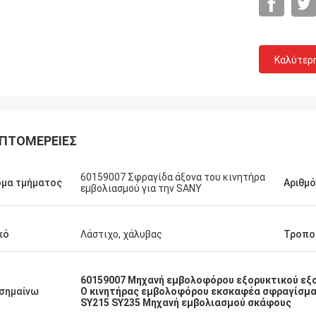
Καλύτερ
ΠΤΟΜΈΡΕΙΕΣ
60159007 Σφραγίδα άξονα του κινητήρα
μα τμήματος
Αριθμ
εμβολιασμού για την SANY
κό
Λάστιχο, χάλυβας
Τροπο
Michael
60159007 Μηχανή εμβολοφόρου εξορυκτικού εξ
σημαίνω
Ο κινητήρας εμβολοφόρου εκσκαφέα σφραγίσμα
αλή εμπειρία αγοράς. 100% αρχική,
SY215 SY235 Μηχανή εμβολιασμού σκάφους