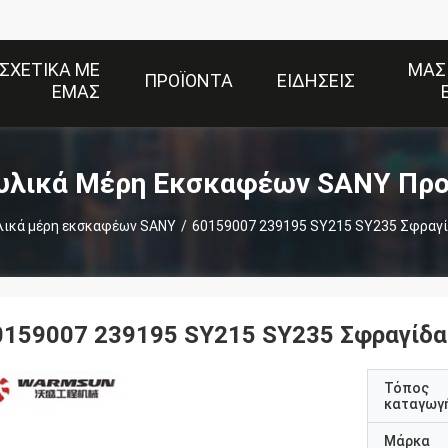
ΣΧΕΤΙΚΆ ΜΕ
ΜΑΣ
ΠΡΟΪΌΝΤΑ
ΕΙΔΉΣΕΙΣ
ΕΜΆΣ
υλικά Μέρη Εκσκαφέων SANY Προ
λικά μέρη εκσκαφέων SANY
/
60159007 239195 SY215 SY235 Σφραγί
0159007 239195 SY215 SY235 Σφραγίδα
Τόπος
καταγωγ
Μάρκα