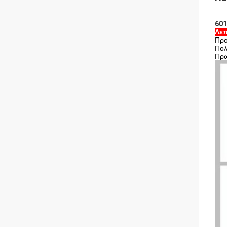
601
Λεπ
Προ
Πολ
Πρω