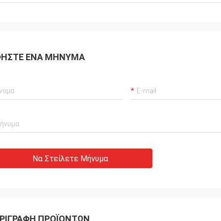
τητα μερών είναι τόσο υψηλή όπως
ΉΣΤΕ ΈΝΑ ΜΉΝΥΜΑ
Να Στείλετε Μήνυμα
ΡΙΓΡΑΦΉ ΠΡΟΪΌΝΤΩΝ