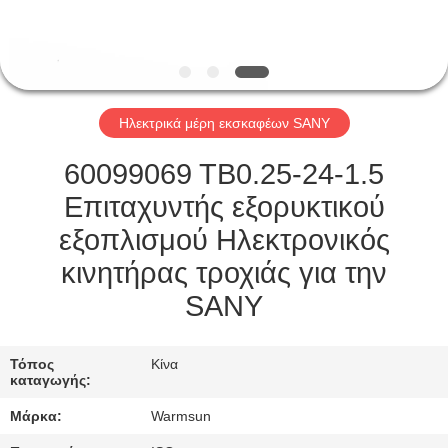
ΈΛΕΓΧΟΣ
ΜΑΣ
ΕΛΆΤΕ
Ηλεκτρικά μέρη εκσκαφέων SANY
ΣΕ
ΕΠΑΦΉ
60099069 TB0.25-24-1.5
ΜΕ
Επιταχυντής εξορυκτικού
εξοπλισμού Ηλεκτρονικός
ΖΗΤΉΣΤΕ
κινητήρας τροχιάς για την
ΈΝΑ
SANY
ΑΠΌΣΠΑΣΜΑ
Τόπος
Κίνα
καταγωγής:
SITEMAP
Μάρκα:
Warmsun