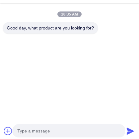
ΜΕ
10:35 AM
Λαϊκή κατηγορία
Όλα
Good day, what product are you looking for?
Δακτύλιος Κάδων Εκσκαφέων
Καρφίτσες Κάδων Εκσκαφέων
Δόντια Κάδων Εκσκαφέων
Χρησιμοποιημένη Αντλία Σκυροδέματος
Χρησιμοποιούμενος Εξορυκτής
Φίλτρο Εκσκαφέων SANY
Ηλεκτρικά Μέρη Εκσκαφέων SANY
Υδραυλικά Μέρη Εκσκαφέων SANY
Εγγραφείτε