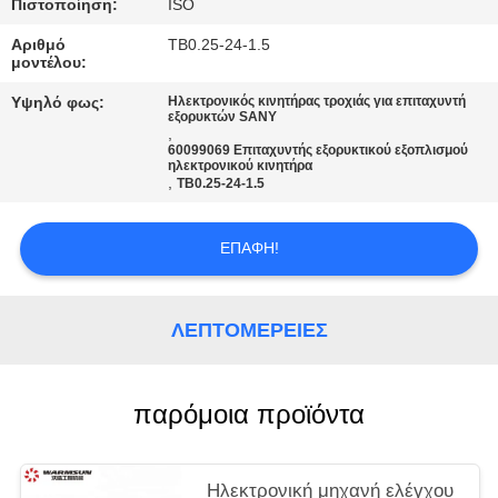
PRIVACY
Πιστοποίηση:
ISO
POLICY
Αριθμό
ΤΒ0.25-24-1.5
μοντέλου:
Υψηλό φως:
Ηλεκτρονικός κινητήρας τροχιάς για επιταχυντή
εξορυκτών SANY
,
60099069 Επιταχυντής εξορυκτικού εξοπλισμού
ηλεκτρονικού κινητήρα
,
ΤΒ0.25-24-1.5
ΕΠΑΦΉ!
ΛΕΠΤΟΜΈΡΕΙΕΣ
παρόμοια προϊόντα
Ηλεκτρονική μηχανή ελέγχου