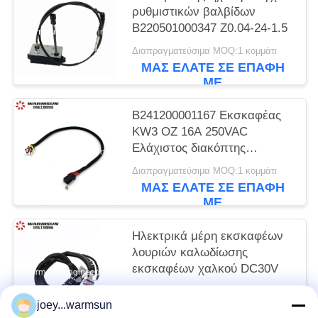
ρυθμιστικών βαλβίδων
B220501000347 Z0.04-24-1.5
Διαπραγματεύσιμα MOQ:1 κομμάτι
ΜΑΣ ΕΛΆΤΕ ΣΕ ΕΠΑΦΉ
ΜΕ
B241200001167 Εκσκαφέας
KW3 OZ 16A 250VAC
Ελάχιστος διακόπτης
μικροδιακόπτης για SANY
Διαπραγματεύσιμα MOQ:1 κομμάτι
ΜΑΣ ΕΛΆΤΕ ΣΕ ΕΠΑΦΉ
ΜΕ
Ηλεκτρικά μέρη εκσκαφέων
λουριών καλωδίωσης
εκσκαφέων χαλκού DC30V
Διαπραγματεύσιμα MOQ:1 κομμάτι
joey...warmsun
ΜΑΣ ΕΛΆΤΕ ΣΕ ΕΠΑΦΉ