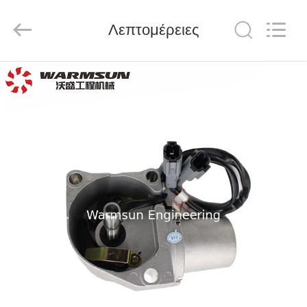
Warmsun
Engineering
Machinery
Λεπτομέρειες
Co.,
LTD.
All
Rights
Reserved.
ΣΠΊΤΙ
ΠΡΟΪΌΝΤΑ
ΠΕΡΊΠΟΥ
ΕΜΕΊΣ
ΓΎΡΟΣ
ΕΡΓΟΣΤΑΣΊΩΝ
ΠΟΙΟΤΙΚΌΣ