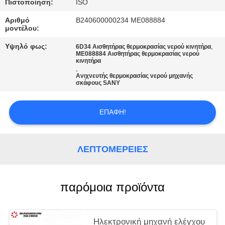
PRIVACY
Πιστοποίηση:
ISO
POLICY
Αριθμό
Β240600000234 ME088884
μοντέλου:
Υψηλό φως:
,
6D34 Αισθητήρας θερμοκρασίας νερού κινητήρα
ME088884 Αισθητήρας θερμοκρασίας νερού
κινητήρα
,
Ανιχνευτής θερμοκρασίας νερού μηχανής
σκάφους SANY
ΕΠΑΦΉ!
ΛΕΠΤΟΜΈΡΕΙΕΣ
παρόμοια προϊόντα
Ηλεκτρονική μηχανή ελέγχου