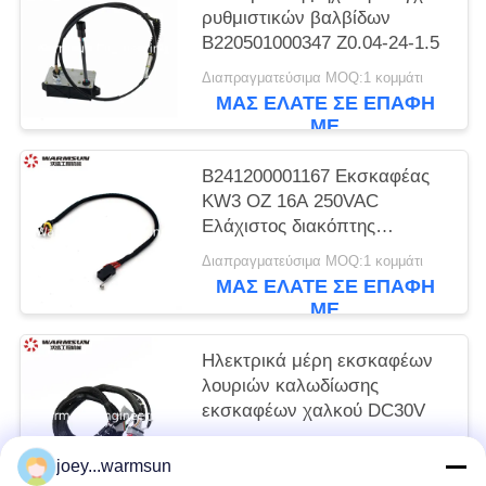
ρυθμιστικών βαλβίδων
B220501000347 Z0.04-24-1.5
Διαπραγματεύσιμα MOQ:1 κομμάτι
ΜΑΣ ΕΛΆΤΕ ΣΕ ΕΠΑΦΉ
ΜΕ
B241200001167 Εκσκαφέας
KW3 OZ 16A 250VAC
Ελάχιστος διακόπτης
μικροδιακόπτης για SANY
Διαπραγματεύσιμα MOQ:1 κομμάτι
ΜΑΣ ΕΛΆΤΕ ΣΕ ΕΠΑΦΉ
ΜΕ
Ηλεκτρικά μέρη εκσκαφέων
λουριών καλωδίωσης
εκσκαφέων χαλκού DC30V
Διαπραγματεύσιμα MOQ:1 κομμάτι
joey...warmsun
ΜΑΣ ΕΛΆΤΕ ΣΕ ΕΠΑΦΉ