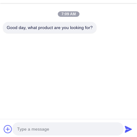
ΜΕ
7:09 AM
Λαϊκή κατηγορία
Όλα
Good day, what product are you looking for?
Δακτύλιος Κάδων Εκσκαφέων
Καρφίτσες Κάδων Εκσκαφέων
Δόντια Κάδων Εκσκαφέων
Χρησιμοποιημένη Αντλία Σκυροδέματος
Χρησιμοποιούμενος Εξορυκτής
Φίλτρο Εκσκαφέων SANY
Ηλεκτρικά Μέρη Εκσκαφέων SANY
Υδραυλικά Μέρη Εκσκαφέων SANY
Εγγραφείτε