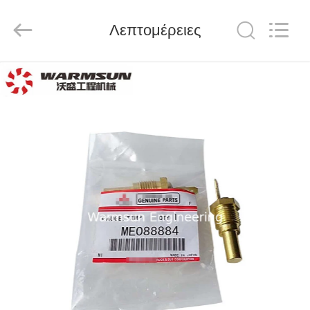
Warmsun
Engineering
Machinery
Λεπτομέρειες
Co.,
LTD.
All
Rights
Reserved.
ΣΠΊΤΙ
ΠΡΟΪΌΝΤΑ
ΠΕΡΊΠΟΥ
ΕΜΕΊΣ
ΓΎΡΟΣ
ΕΡΓΟΣΤΑΣΊΩΝ
ΠΟΙΟΤΙΚΌΣ