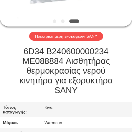
ΈΛΕΓΧΟΣ
ΜΑΣ
ΕΛΆΤΕ
Ηλεκτρικά μέρη εκσκαφέων SANY
ΣΕ
ΕΠΑΦΉ
6D34 B240600000234
ΜΕ
ME088884 Αισθητήρας
θερμοκρασίας νερού
ΖΗΤΉΣΤΕ
κινητήρα για εξορυκτήρα
ΈΝΑ
SANY
ΑΠΌΣΠΑΣΜΑ
Τόπος
Κίνα
καταγωγής:
SITEMAP
Μάρκα:
Warmsun