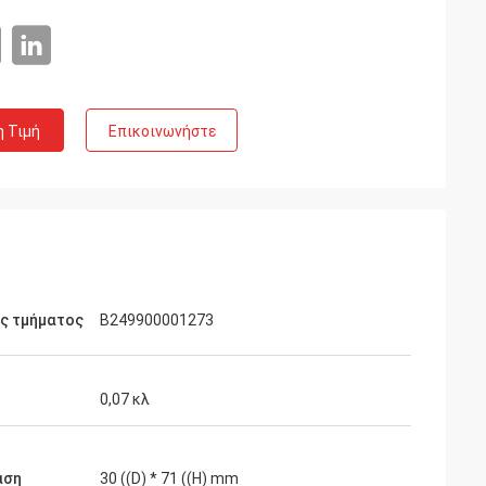
η Τιμή
Επικοινωνήστε
ός τμήματος
Β249900001273
0,07 κλ
αση
30 ((D) * 71 ((H) mm