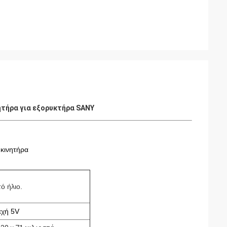
ητήρα για εξορυκτήρα SANY
 κινητήρα
ό ήλιο.
εχή 5V