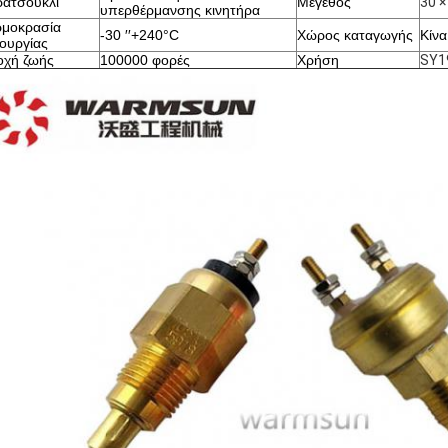
ατσούκλι
Μέγεθος
30 ×
υπερθέρμανσης κινητήρα
μοκρασία
-30 ′′+240°C
Χώρος καταγωγής
Κίνα
τουργίας
οχή ζωής
100000 φορές
Χρήση
SY1