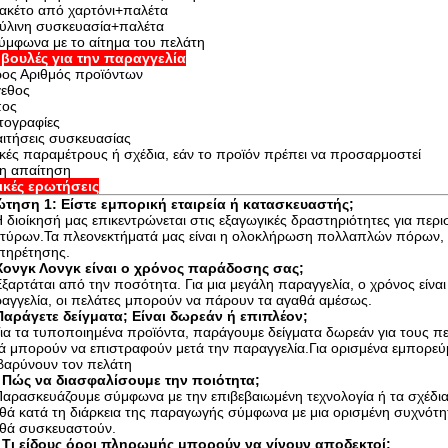
ακέτο από χαρτόνι+παλέτα
ξύλινη συσκευασία+παλέτα
ύμφωνα με το αίτημα του πελάτη
βουλές για την παραγγελία
ος Αριθμός προϊόντων
εθος
πος
ογραφίες
ιτήσεις συσκευασίας
ικές παραμέτρους ή σχέδια, εάν το προϊόν πρέπει να προσαρμοστεί
η απαίτηση
ικές ερωτήσεις
τηση 1: Είστε εμπορική εταιρεία ή κατασκευαστής;
Η διοίκησή μας επικεντρώνεται στις εξαγωγικές δραστηριότητες για περ
τύρων.Τα πλεονεκτήματά μας είναι η ολοκλήρωση πολλαπλών πόρων, ισ
πηρέτησης.
Χονγκ Λονγκ είναι ο χρόνος παράδοσης σας;
Εξαρτάται από την ποσότητα. Για μια μεγάλη παραγγελία, ο χρόνος είναι 
αγγελία, οι πελάτες μπορούν να πάρουν τα αγαθά αμέσως.
Παράγετε δείγματα; Είναι δωρεάν ή επιπλέον;
Για τα τυποποιημένα προϊόντα, παράγουμε δείγματα δωρεάν για τους π
ά μπορούν να επιστραφούν μετά την παραγγελία.Για ορισμένα εμπορεύμ
βαρύνουν τον πελάτη
 Πώς να διασφαλίσουμε την ποιότητα;
Παρασκευάζουμε σύμφωνα με την επιβεβαιωμένη τεχνολογία ή τα σχέδια 
θά κατά τη διάρκεια της παραγωγής σύμφωνα με μια ορισμένη συχνότητ
θά συσκευαστούν.
 Τι είδους όροι πληρωμής μπορούν να γίνουν αποδεκτοί;