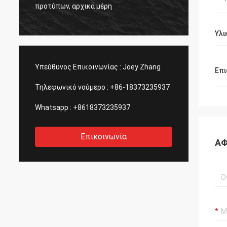
ς
η ποιό
προτύπων, αρχικά μέρη
πάντα.
Υλι
Υπεύθυνος Επικοινωνίας :
Joey Zhang
Επι
Τηλεφωνικό νούμερο :
+86-18373235937
Whatsapp :
+8618373235937
Επικοινωνία
ΑΦ