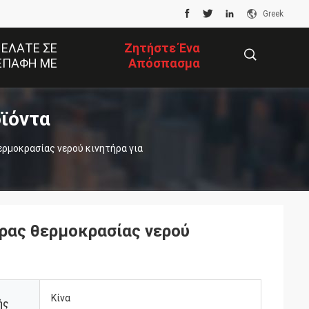
Greek
 ΕΛΆΤΕ ΣΕ
Ζητήστε Ένα
ΕΠΑΦΉ ΜΕ
Απόσπασμα
ϊόντα
描
ρμοκρασίας νερού κινητήρα για
述
ας θερμοκρασίας νερού
Κίνα
ής