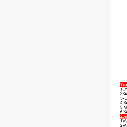
Υπ
1Επ
2Κα
3- 
4.Κ
5.Μ
6.Κ
Συσ
1)Α
2)Α