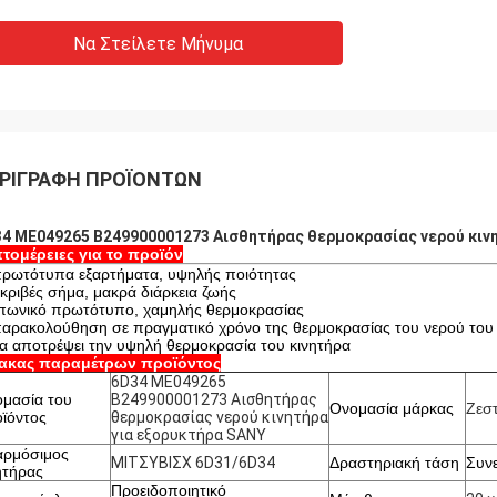
Να Στείλετε Μήνυμα
ΡΙΓΡΑΦΉ ΠΡΟΪΌΝΤΩΝ
4 ME049265 B249900001273 Αισθητήρας θερμοκρασίας νερού κιν
τομέρειες για το προϊόν
πρωτότυπα εξαρτήματα, υψηλής ποιότητας
ακριβές σήμα, μακρά διάρκεια ζωής
πωνικό πρωτότυπο, χαμηλής θερμοκρασίας
παρακολούθηση σε πραγματικό χρόνο της θερμοκρασίας του νερού του
να αποτρέψει την υψηλή θερμοκρασία του κινητήρα
ακας παραμέτρων προϊόντος
6D34 ME049265
μασία του
B249900001273 Αισθητήρας
Ονομασία μάρκας
Ζεστ
ϊόντος
θερμοκρασίας νερού κινητήρα
για εξορυκτήρα SANY
αρμόσιμος
ΜΙΤΣΥΒΙΣΧ 6D31/6D34
Δραστηριακή τάση
Συν
ητήρας
Προειδοποιητικό