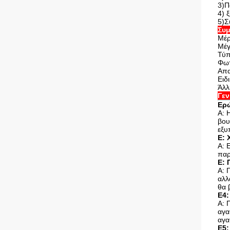
3)Π
4) 
5)Σ
Συμ
Μέρ
Μέγ
Τύ
Φωτ
Απα
Ειδ
Άλλ
Γεν
Ερώ
Α: 
βου
εξυ
Ε: 
Α: 
παρ
Ε: 
Α: 
αλλ
θα 
Ε4:
Α: 
αγα
αγα
Ε5: