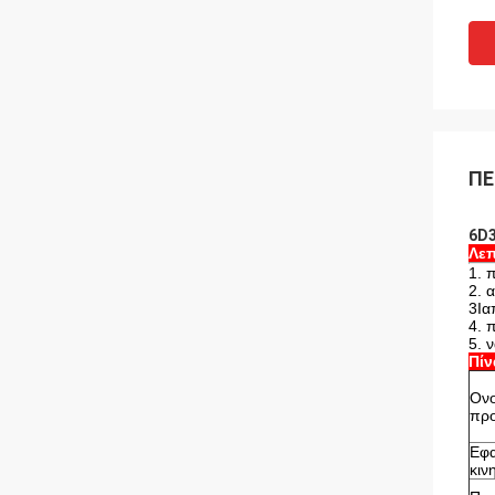
ΠΕ
6D3
Λεπ
1. 
2. 
3Ια
4. 
5. 
Πίν
Ονο
προ
Εφ
κιν