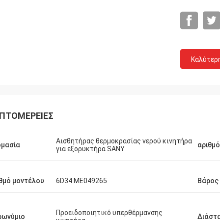
Καλύτερ
ΠΤΟΜΈΡΕΙΕΣ
Αισθητήρας θερμοκρασίας νερού κινητήρα
ομασία
αριθμ
για εξορυκτήρα SANY
θμό μοντέλου
6D34 ME049265
Βάρος
Michael
αλή εμπειρία αγοράς. 100% αρχική,
Προειδοποιητικό υπερθέρμανσης
ρωνύμιο
Διάστ