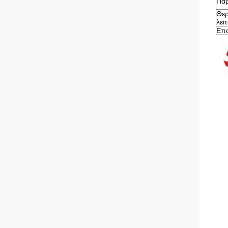
Παρ
Θερ
λει
Επ