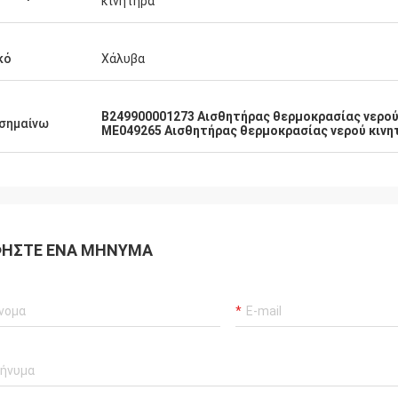
τητα μερών είναι τόσο υψηλή όπως
κινητήρα
κό
Χάλυβα
B249900001273 Αισθητήρας θερμοκρασίας νερού
σημαίνω
ME049265 Αισθητήρας θερμοκρασίας νερού κινη
ΉΣΤΕ ΈΝΑ ΜΉΝΥΜΑ