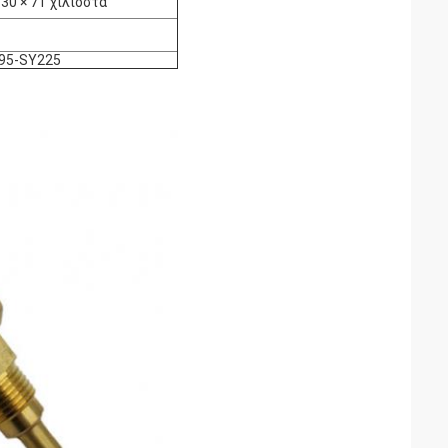
 30 × 71 χιλιοστά
95-SY225