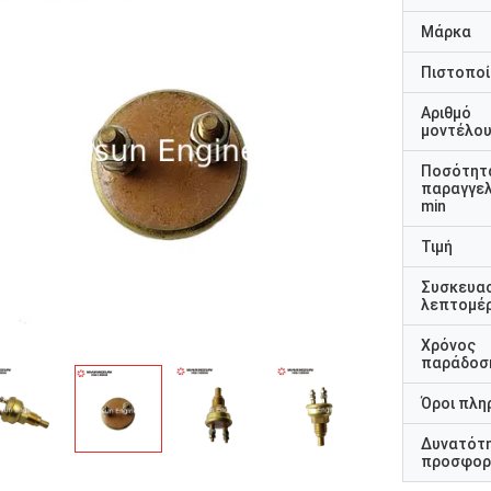
Μάρκα
Πιστοποί
Αριθμό
μοντέλο
Ποσότητ
παραγγελ
min
Τιμή
Συσκευα
λεπτομέρ
Χρόνος
παράδοσ
Όροι πλη
Δυνατότ
προσφορ