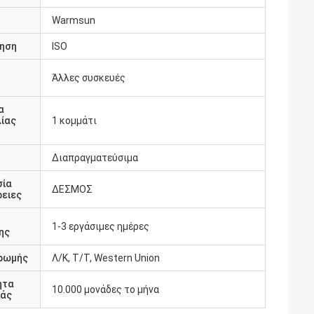
Warmsun
ηση
ISO
Άλλες συσκευές
υ
α
ίας
1 κομμάτι
Διαπραγματεύσιμα
σία
ΔΕΣΜΟΣ
ειες
1-3 εργάσιμες ημέρες
ης
ρωμής
Λ/Κ, Τ/Τ, Western Union
ητα
10.000 μονάδες το μήνα
άς