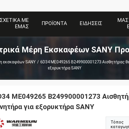
ΣΧΕΤΙΚΆ ΜΕ
ΜΑΣ
ΠΡΟΪΌΝΤΑ
ΕΙΔΉΣΕΙΣ
ΕΜΆΣ
τρικά Μέρη Εκσκαφέων SANY Προ
ρη εκσκαφέων SANY
/
6D34 ME049265 B249900001273 Αισθητήρας θε
εξορυκτήρα SANY
D34 ME049265 B249900001273 Αισθητήρ
ινητήρα για εξορυκτήρα SANY
Τόπος
καταγωγ