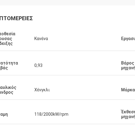
ΠΤΟΜΈΡΕΙΕΣ
ποθεσία
ουσας
Κανένα
Εργασ
δειξης
νατότητα
Βάρος
0,93
υβάς
μηχαν
αυλικός
Χένγκλι
Μάρκα
ινδρος
Έκθεση
ναμη
118/2000kW/rpm
μηχαν
chael
 αγοράς. 100% αρχική,