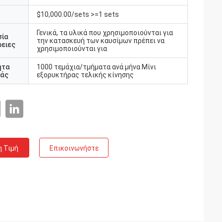
$10,000.00/sets >=1 sets
Γενικά, τα υλικά που χρησιμοποιούνται για
σία
την κατασκευή των καυσίμων πρέπει να
ειες
χρησιμοποιούνται για
ητα
1000 τεμάχια/τμήματα ανά μήνα Μίνι
άς
εξορυκτήρας τελικής κίνησης
η Τιμή
Επικοινωνήστε