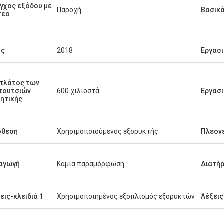
είναι τόσο υψηλή όπως
γχος εξόδου με
Παροχή
Βασικ
τεο
ος
2018
Εργασ
πλάτος των
πουτσιών
600 χιλιοστά
Εργασι
ητικής
όθεση
Χρησιμοποιούμενος εξορυκτής
Πλεον
αγωγή
Καμία παραμόρφωση
Διατή
εις-κλειδιά 1
Χρησιμοποιημένος εξοπλισμός εξορυκτών
Λέξεις