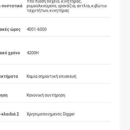
Υπό πίεση δοχείο, κινητήρας,
ά συστατικά
ρυμουλκούμενο, γρανάζια, αντλία, κιβώτιο
ταχυτήτων, κινητήρας
ιακές ώρες
4001-6000
ακό χρόνο
4200H
εκτήματα
Καμία σημαντική επισκευή
ρηση
Κανονική συντήρηση
-κλειδιά 2
Χρησιμοποιημενός Digger