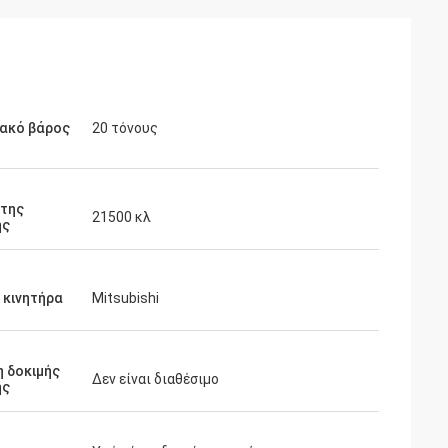
ιακό βάρος
20 τόνους
 της
21500 κλ
ής
 κινητήρα
Mitsubishi
 δοκιμής
Δεν είναι διαθέσιμο
ής