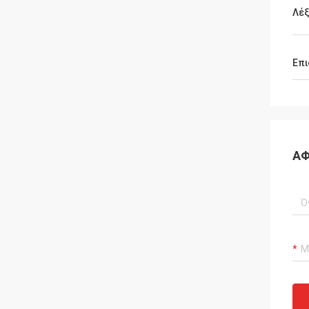
Λέξ
Επι
ΑΦ