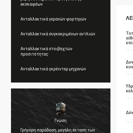
εκσκαφέων
ΛΕ
Ανταλλακτικά γερανών φορτηγών
Το
Ανταλλακτικά συγκεκριμένων αντλιών
αίθ
επί
Ανταλλακτικά στοιβαχτών
προσιτότητας
Δυ
κο
Ανταλλακτικά γκρέιντερ μηχανών
Υδρ
κύλ
Δύ
Mi
Γνώση
Πολύ καλή εμπειρία
ρήγορη παράδοση, μεγάλη έκταση των