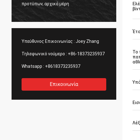
η ποιότητα μερών 
ροτύπων, αρχικά μέρη
Ελέ
πάντα.
βίν
Έτ
Υπεύθυνος Επικοινωνίας :
Joey Zhang
Το 
Τηλεφωνικό νούμερο :
+86-18373235937
πα
αθλ
Whatsapp :
+8618373235937
Υπ
Επικοινωνία
Εισ
Λέξ