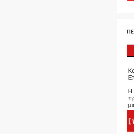
ΠΕ
Κα
Επ
Η 
πρ
μι