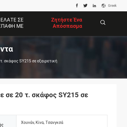
Greek
 ΕΛΆΤΕ ΣΕ
Ζητήστε Ένα
ΕΠΑΦΉ ΜΕ
Απόσπασμα
όντα
描
述
ε σε 20 τ. σκάφος SY215 σε
Χουνάν, Κίνα, Τσανγκσά
ής