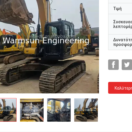
Τιμή
Συσκευα
λεπτομέρ
Δυνατότ
προσφορ
Καλύτερ