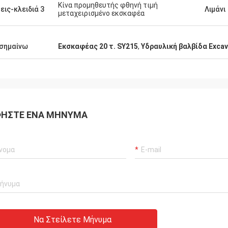
Κίνα προμηθευτής φθηνή τιμή
εις-κλειδιά 3
Λιμάνι
μεταχειρισμένο εκσκαφέα
σημαίνω
Εκσκαφέας 20 τ. SY215
,
Υδραυλική βαλβίδα Excav
ΉΣΤΕ ΈΝΑ ΜΉΝΥΜΑ
Να Στείλετε Μήνυμα