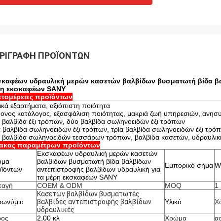
ΡΙΓΡΑΦΉ ΠΡΟΪΌΝΤΩΝ
καφέων υδραυλική μερών κασετών βαλβίδων βυσματωτή βίδα βα
ρη εκσκαφέων SANY
τομέρειες προϊόντων
ικά εξαρτήματα, αξιόπιστη ποιότητα
ονος κατάλογος, εξασφάλιση ποιότητας, μακριά ζωή υπηρεσιών, ανησ
 βαλβίδα έξι τρόπων, δύο βαλβίδα σωληνοειδών έξι τρόπων
α βαλβίδα σωληνοειδών έξι τρόπων, τρία βαλβίδα σωληνοειδών έξι τρό
 βαλβίδα σωληνοειδών τεσσάρων τρόπων, βαλβίδα κασετών, υδραυλική
νακας παραμέτρων προϊόντων
Εκσκαφέων υδραυλική μερών κασετών
ομα
βαλβίδων βυσματωτή βίδα βαλβίδων
Εμπορικό σήμα
W
ϊόντων
αντεπιστροφής βαλβίδων υδραυλική για
τα μέρη εκσκαφέων SANY
ταγή
COEM & ODM
MOQ
1
Κασετών βαλβίδων βυσματωτές
ρωνύμιο
βαλβίδες αντεπιστροφής βαλβίδων
Υλικό
Χ
υδραυλικές
ρος
2,00 κλ
Χρώμα
α