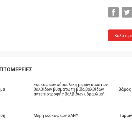
Καλύτερ
ΠΤΟΜΈΡΕΙΕΣ
Εκσκαφέων υδραυλική μερών κασετών
ομα
βαλβίδων βυσματωτή βίδα βαλβίδων
Βάρος
αντεπιστροφής βαλβίδων υδραυλική
ήση
Μέρη εκσκαφέων SANY
Παρων
Michael
ιρία αγοράς. 100% αρχική,