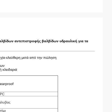
λβίδων αντεπιστροφής βαλβίδων υδραυλική για τα
υχία-ελεύθερη μετά από την πώληση
πων
 κλειδαριά
earproof
 PC
άλυβας
σήμι