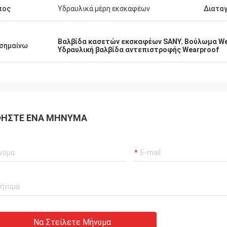
ρών είναι τόσο υψηλή όπως
πος
Υδραυλικά μέρη εκσκαφέων
Διατα
Βαλβίδα κασετών εκσκαφέων SANY
,
Βούλωμα We
σημαίνω
Υδραυλική βαλβίδα αντεπιστροφής Wearproof
ΉΣΤΕ ΈΝΑ ΜΉΝΥΜΑ
Να Στείλετε Μήνυμα