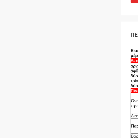
ΠΕ
Εκσ
μέ
Λεπ
αρχ
άφθ
δύο
τρί
δύο
Πί
Όν
προ
Δια
Πα
Βά