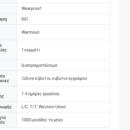
Wearproof
ηση
ISO
Warmsun
υ
α
ίας
1 κομμάτι
Διαπραγματεύσιμα
σία
Ξύλινο κιβώτιο, κιβώτιο εγγράφου
ειες
1-3 ημέρες εργασίας
ης
ρωμής
L/C, T/T, Western Union
ητα
1000 μονάδες το μήνα
άς