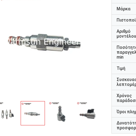
Μάρκα
Πιστοποί
Αριθμό
μοντέλο
Ποσότητ
παραγγελ
min
Τιμή
Συσκευα
λεπτομέρ
Χρόνος
παράδοσ
Όροι πλη
Δυνατότ
προσφορ