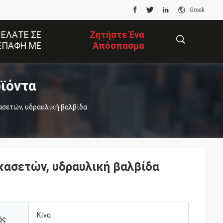
Greek
 ΕΛΆΤΕ ΣΕ
Ζητήστε Ένα
ΕΠΑΦΉ ΜΕ
Απόσπασμα
ϊόντα
描
σετών, υδραυλική βαλβίδα
述
ασετών, υδραυλική βαλβίδα
Κίνα
ής