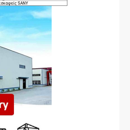
κσκαφείς SANY