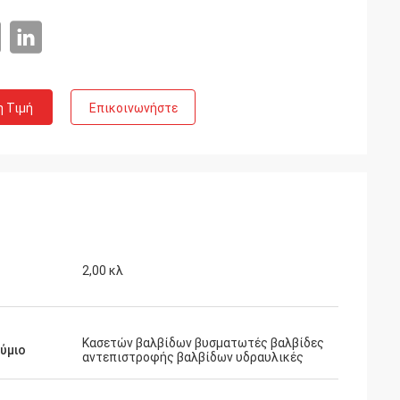
η Τιμή
Επικοινωνήστε
2,00 κλ
Κασετών βαλβίδων βυσματωτές βαλβίδες
ύμιο
αντεπιστροφής βαλβίδων υδραυλικές