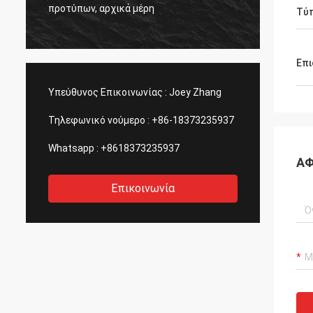
η ποιότητα με
προτύπων, αρχικά μέρη
Τύ
πάντα.
Επι
Υπεύθυνος Επικοινωνίας :
Joey Zhang
Τηλεφωνικό νούμερο :
+86-18373235937
Whatsapp :
+8618373235937
ΑΦ
Επικοινωνία