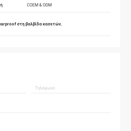
γή
COEM & ODM
arproof στη βαλβίδα κασετών
,