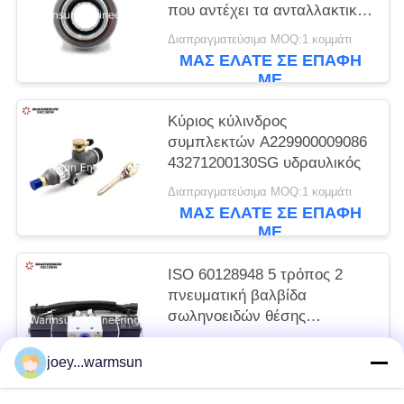
που αντέχει τα ανταλλακτικά
γερανών φορτηγών
Διαπραγματεύσιμα MOQ:1 κομμάτι
86CL6395F0C
ΜΑΣ ΕΛΆΤΕ ΣΕ ΕΠΑΦΉ
ΜΕ
Κύριος κύλινδρος
συμπλεκτών A229900009086
43271200130SG υδραυλικός
Διαπραγματεύσιμα MOQ:1 κομμάτι
ΜΑΣ ΕΛΆΤΕ ΣΕ ΕΠΑΦΉ
ΜΕ
ISO 60128948 5 τρόπος 2
πνευματική βαλβίδα
σωληνοειδών θέσης
B994V22008KCS017B
Διαπραγματεύσιμα MOQ:1 κομμάτι
joey...warmsun
ΜΑΣ ΕΛΆΤΕ ΣΕ ΕΠΑΦΉ
ΜΕ