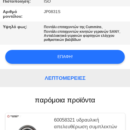
PRIVACY
Πιστοποίηση:
ISO
POLICY
Αριθμό
JP0831S
μοντέλου:
Υψηλό φως:
,
Πεντάλι επιταχυντών της Cummins
,
Πεντάλι επιταχυντών κινητών γερανών SANY
Ανταλλακτικά γερανών φορτηγών ελέγχου
ρυθμιστικών βαλβίδων
ΕΠΑΦΉ!
ΛΕΠΤΟΜΈΡΕΙΕΣ
παρόμοια προϊόντα
60058321 υδραυλική
απελευθέρωση συμπλεκτών