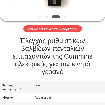
ΈΛΕΓΧΟΣ
ΜΑΣ
ΕΛΆΤΕ
Ανταλλακτικά γερανών φορτηγών
ΣΕ
ΕΠΑΦΉ
Έλεγχος ρυθμιστικών
ΜΕ
βαλβίδων πενταλιών
επιταχυντών της Cummins
ΖΗΤΉΣΤΕ
ηλεκτρικός για τον κινητό
ΈΝΑ
γερανό
ΑΠΌΣΠΑΣΜΑ
Τόπος
Κίνα
καταγωγής:
SITEMAP
Μάρκα:
Wearproof