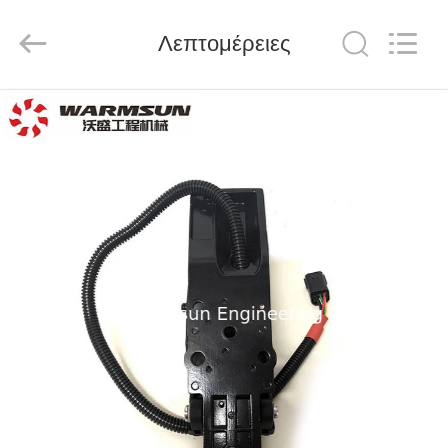
Warmsun
Engineering
Machinery
Λεπτομέρειες
Co.,
LTD.
All
Rights
Reserved.
ΣΠΊΤΙ
ΠΡΟΪΌΝΤΑ
ΠΕΡΊΠΟΥ
ΕΜΕΊΣ
ΓΎΡΟΣ
ΕΡΓΟΣΤΑΣΊΩΝ
ΠΟΙΟΤΙΚΌΣ