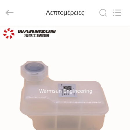
Warmsun
Engineering
Machinery
Λεπτομέρειες
Co.,
LTD.
All
Rights
Reserved.
ΣΠΊΤΙ
ΠΡΟΪΌΝΤΑ
ΠΕΡΊΠΟΥ
ΕΜΕΊΣ
ΓΎΡΟΣ
ΕΡΓΟΣΤΑΣΊΩΝ
ΠΟΙΟΤΙΚΌΣ