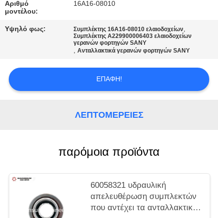
PRIVACY
Αριθμό
16A16-08010
μοντέλου:
POLICY
Υψηλό φως:
,
Συμπλέκτης 16A16-08010 ελαιοδοχείων
Συμπλέκτης A229900006403 ελαιοδοχείων
γερανών φορτηγών SANY
,
Ανταλλακτικά γερανών φορτηγών SANY
ΕΠΑΦΉ!
ΛΕΠΤΟΜΈΡΕΙΕΣ
παρόμοια προϊόντα
60058321 υδραυλική
απελευθέρωση συμπλεκτών
που αντέχει τα ανταλλακτικά