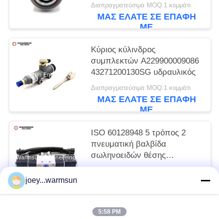
γερανών φορτηγών
Διαπραγματεύσιμα MOQ:1 κομμάτι
86CL6395F0C
ΜΑΣ ΕΛΆΤΕ ΣΕ ΕΠΑΦΉ
ΜΕ
Κύριος κύλινδρος
συμπλεκτών A229900009086
43271200130SG υδραυλικός
Διαπραγματεύσιμα MOQ:1 κομμάτι
ΜΑΣ ΕΛΆΤΕ ΣΕ ΕΠΑΦΉ
ΜΕ
ISO 60128948 5 τρόπος 2
πνευματική βαλβίδα
σωληνοειδών θέσης
B994V22008KCS017B
Διαπραγματεύσιμα MOQ:1 κομμάτι
joey...warmsun
ΜΑΣ ΕΛΆΤΕ ΣΕ ΕΠΑΦΉ
ΜΕ
5:58 PM