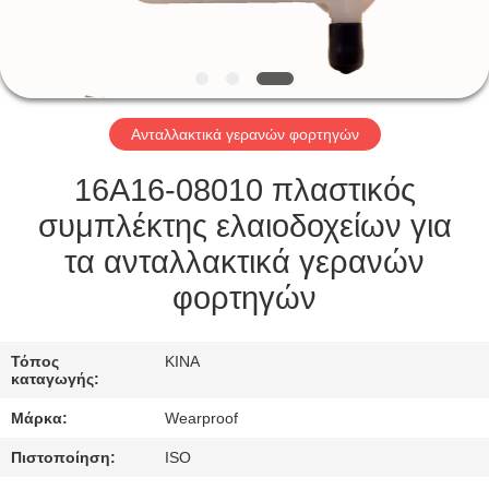
ΈΛΕΓΧΟΣ
ΜΑΣ
ΕΛΆΤΕ
Ανταλλακτικά γερανών φορτηγών
ΣΕ
ΕΠΑΦΉ
16A16-08010 πλαστικός
ΜΕ
συμπλέκτης ελαιοδοχείων για
τα ανταλλακτικά γερανών
ΖΗΤΉΣΤΕ
φορτηγών
ΈΝΑ
ΑΠΌΣΠΑΣΜΑ
Τόπος
ΚΙΝΑ
καταγωγής:
Μάρκα:
Wearproof
SITEMAP
Πιστοποίηση:
ISO