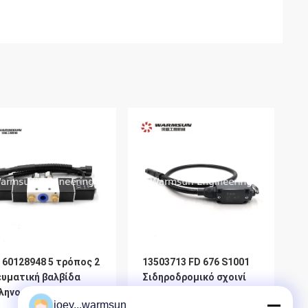
 60128948 5 τρόπος 2
13503713 FD 676 S1001
ευματική βαλβίδα
Σιδηροδρομικό σχοινί
ληνοειδών θέσης
ανελκυστήρα Pizzato
joey...warmsun
94V22008KCS017B
Limit Switch Για