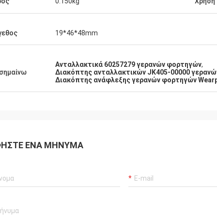
τητα μερών είναι τόσο υψηλή όπως
ρος
0.150kg
Χρήση
γεθος
19*46*48mm
Ανταλλακτικά 60257279 γερανών φορτηγών
,
σημαίνω
Διακόπτης ανταλλακτικών JK405-00000 γεραν
Διακόπτης ανάφλεξης γερανών φορτηγών Wear
ΉΣΤΕ ΈΝΑ ΜΉΝΥΜΑ