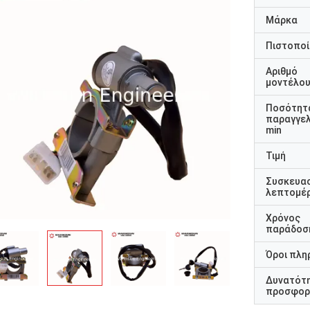
Μάρκα
Πιστοποί
Αριθμό
μοντέλο
Ποσότητ
παραγγελ
min
Τιμή
Συσκευα
λεπτομέρ
Χρόνος
παράδοσ
Όροι πλη
Δυνατότ
προσφορ