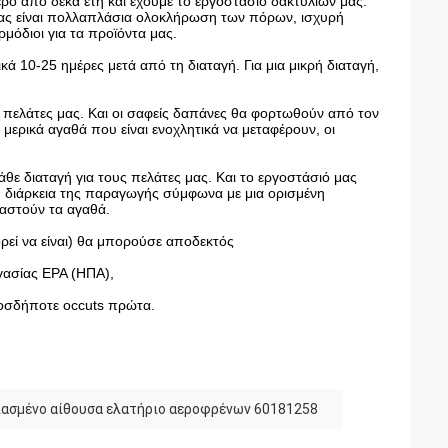
ερο από δέκα έτη και έχουμε το εργοστάσιο δακτυλίων μας.
 μας είναι πολλαπλάσια ολοκλήρωση των πόρων, ισχυρή
μόδιοι για τα προϊόντα μας.
ικά 10-25 ημέρες μετά από τη διαταγή. Για μια μικρή διαταγή,
ς πελάτες μας. Και οι σαφείς δαπάνες θα φορτωθούν από τον
μερικά αγαθά που είναι ενοχλητικά να μεταφέρουν, οι
θε διαταγή για τους πελάτες μας. Και το εργοστάσιό μας
τη διάρκεια της παραγωγής σύμφωνα με μια ορισμένη
υαστούν τα αγαθά.
πορεί να είναι) θα μπορούσε αποδεκτός
ργασίας EPA (ΗΠΑ),
ιοσδήποτε occuts πρώτα.
ασμένο αίθουσα ελατήριο αεροφρένων 60181258