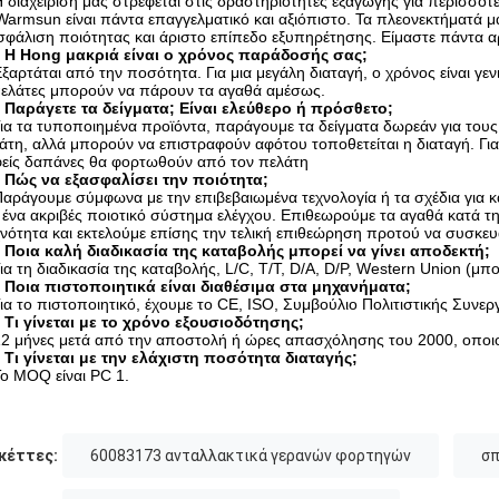
Η διαχείρισή μας στρέφεται στις δραστηριότητες εξαγωγής για περισσότ
Warmsun είναι πάντα επαγγελματικό και αξιόπιστο. Τα πλεονεκτήματά
σφάλιση ποιότητας και άριστο επίπεδο εξυπηρέτησης. Είμαστε πάντα αρ
 Η Hong μακριά είναι ο χρόνος παράδοσής σας;
Εξαρτάται από την ποσότητα. Για μια μεγάλη διαταγή, ο χρόνος είναι γεν
πελάτες μπορούν να πάρουν τα αγαθά αμέσως.
 Παράγετε τα δείγματα; Είναι ελεύθερο ή πρόσθετο;
Για τα τυποποιημένα προϊόντα, παράγουμε τα δείγματα δωρεάν για του
άτη, αλλά μπορούν να επιστραφούν αφότου τοποθετείται η διαταγή. Για 
είς δαπάνες θα φορτωθούν από τον πελάτη
 Πώς να εξασφαλίσει την ποιότητα;
Παράγουμε σύμφωνα με την επιβεβαιωμένα τεχνολογία ή τα σχέδια για κά
ι ένα ακριβές ποιοτικό σύστημα ελέγχου. Επιθεωρούμε τα αγαθά κατά 
νότητα και εκτελούμε επίσης την τελική επιθεώρηση προτού να συσκε
 Ποια καλή διαδικασία της καταβολής μπορεί να γίνει αποδεκτή;
Για τη διαδικασία της καταβολής, L/C, T/T, D/A, D/P, Western Union (μ
 Ποια πιστοποιητικά είναι διαθέσιμα στα μηχανήματα;
Για το πιστοποιητικό, έχουμε το CE, ISO, Συμβούλιο Πολιτιστικής Συνε
 Τι γίνεται με το χρόνο εξουσιοδότησης;
12 μήνες μετά από την αποστολή ή ώρες απασχόλησης του 2000, οπο
 Τι γίνεται με την ελάχιστη ποσότητα διαταγής;
Το MOQ είναι PC 1.
κέττες:
60083173 ανταλλακτικά γερανών φορτηγών
σπ