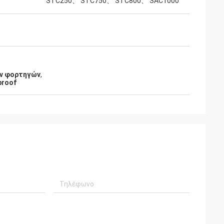
STC250、 STC750、 STC800、 SAC1000
ών φορτηγών
,
proof