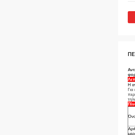
ΠΕ
Αντ
φο
Λεπ
Η α
Για
περ
τηλ
Πί
Όν
Αρι
με