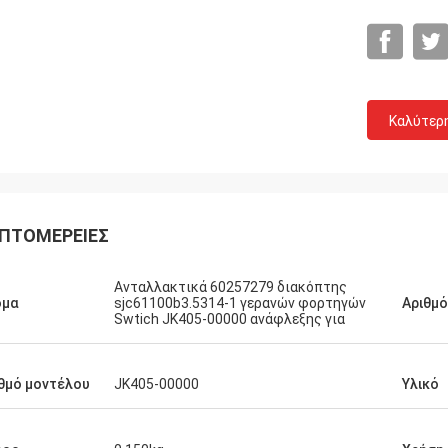
Καλύτερ
ΠΤΟΜΈΡΕΙΕΣ
Ανταλλακτικά 60257279 διακόπτης
ομα
sjc61100b3.5314-1 γερανών φορτηγών
Αριθμ
Swtich JK405-00000 ανάφλεξης για
θμό μοντέλου
JK405-00000
Υλικό
Michael
αλή εμπειρία αγοράς. 100% αρχική,