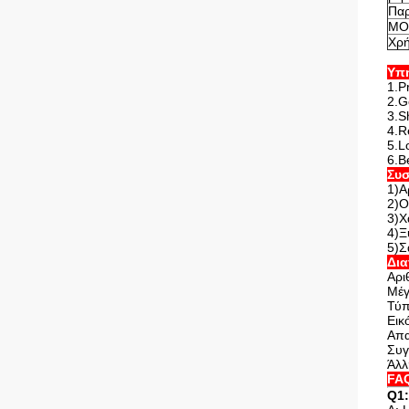
Πα
MO
Χρ
Υπ
1.P
2.G
3.S
4.R
5.L
6.B
Συσ
1)Α
2)Ο
3)Χ
4)Ξ
5)Σ
Δι
Αρι
Μέγ
Τύ
Εικ
Απα
Συγ
Άλλ
FA
Q1: