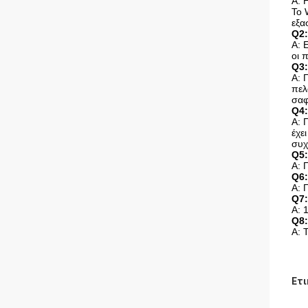
Α: 
Το 
εξα
Q2:
Α: 
οι 
Q3:
Α: 
πελ
σαφ
Q4:
Α: 
έχε
συχ
Q5:
Α: 
Q6:
Α: 
Q7:
Α: 
Q8:
Α: 
Ετι