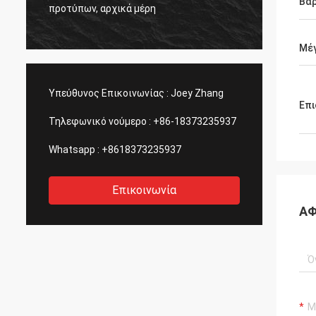
ς
η ποιό
Βά
προτύπων, αρχικά μέρη
πάντα.
Μέ
Υπεύθυνος Επικοινωνίας :
Joey Zhang
Επι
Τηλεφωνικό νούμερο :
+86-18373235937
Whatsapp :
+8618373235937
Επικοινωνία
ΑΦ