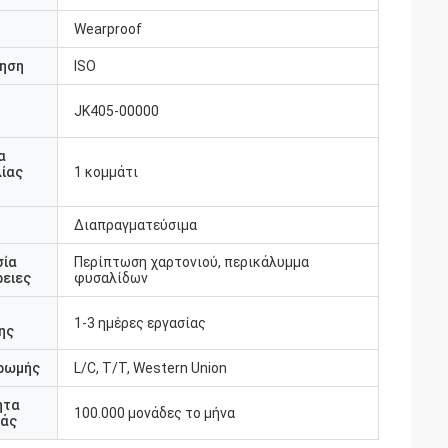
Wearproof
ηση
ISO
JK405-00000
υ
α
ίας
1 κομμάτι
Διαπραγματεύσιμα
σία
Περίπτωση χαρτονιού, περικάλυμμα
ειες
φυσαλίδων
1-3 ημέρες εργασίας
ης
ρωμής
L/C, T/T, Western Union
ητα
100.000 μονάδες το μήνα
άς