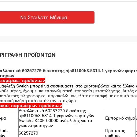
Να Στείλετε Μήνυμα
ΡΙΓΡΑΦΉ ΠΡΟΪΌΝΤΩΝ
αλλακτικά 60257279 διακόπτης sjc61100b3.5314-1 γερανών φορτ
ρτηγών
τομέρειες προϊόντων
νάφλεξη Swtich μπορεί να συσκευαστεί στο χαρτοκιβώτιο και το ξύλινο κ
 κάθε μέρος, έχουμε μια επαγγελματική υπηρεσία μεταπώλησης. Αυτός ο
ισσότερες πληροφορίες, παρακαλώ μας ελάτε σε επαφή με σε αυτό που ε
εοπτική κλήση από αυτόν τον ιστοχώρο.
νακας παραμέτρων προϊόντων
Ανταλλακτικά 60257279 διακόπτης
sjc61100b3.5314-1 γερανών φορτηγών
ομα
Εμπορικό σήμα
Swtich JK405-00000 ανάφλεξης για το
γερανό φορτηγών
θμός
Πρότυπος
60257279
ρών
αριθμός