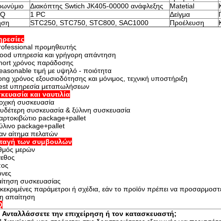
ρωνύμιο
Διακόπτης Swtich JK405-00000 ανάφλεξης
Matetial
Q
1 PC
Δείγμα
ήση
STC250, STC750, STC800, SAC1000
Προέλευση
ηρεσίες
rofessional προμηθευτής
ood υπηρεσία και γρήγορη απάντηση
hort χρόνος παράδοσης
easonable τιμή με υψηλό - ποιότητα
ong χρόνος εξουσιοδότησης και μόνιμος, τεχνική υποστήριξη
est υπηρεσία μεταπωλήσεων
κευασία και ναυτιλία
ρχική συσκευασία
υδέτερη συσκευασία & ξύλινη συσκευασία
αρτοκιβώτιο package+pallet
ύλινο package+pallet
αν αίτημα πελατών
αταγή των συμβουλών
θμός μερών
εθος
πος
όνες
ίτηση συσκευασίας
κεκριμένες παράμετροι ή σχέδια, εάν το προϊόν πρέπει να προσαρμοστ
η απαίτηση
Q
 Ανταλλάσσετε την επιχείρηση ή τον κατασκευαστή;