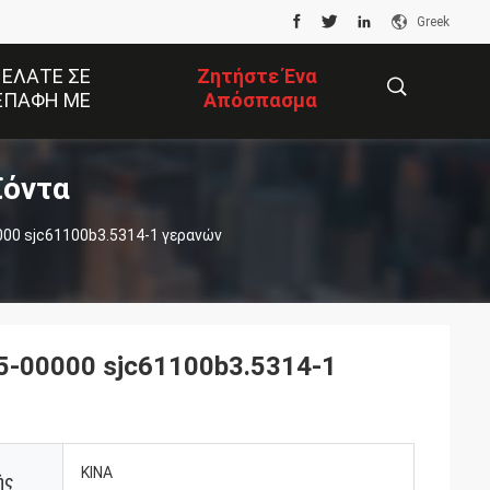
Greek
 ΕΛΆΤΕ ΣΕ
Ζητήστε Ένα
ΕΠΑΦΉ ΜΕ
Απόσπασμα
ϊόντα
描
00 sjc61100b3.5314-1 γερανών
述
5-00000 sjc61100b3.5314-1
ΚΙΝΑ
ής