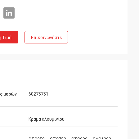
η Τιμή
Επικοινωνήστε
ός μερών
60275751
Κράμα αλουμινίου