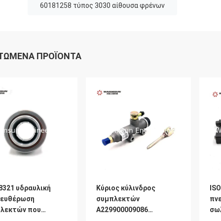
60181258 τύπος 3030 αίθουσα φρένων
ΤΏΜΕΝΑ ΠΡΟΪΌΝΤΑ
8321 υδραυλική
Κύριος κύλινδρος
ISO
ευθέρωση
συμπλεκτών
πν
λεκτών που
A229900009086
σω
χει τα
43271200130SG
B9