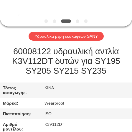
ΈΛΕΓΧΟΣ
ΜΑΣ
ΕΛΆΤΕ
Υδραυλικά μέρη εκσκαφέων SANY
ΣΕ
ΕΠΑΦΉ
60008122 υδραυλική αντλία
ΜΕ
K3V112DT δυτών για SY195
SY205 SY215 SY235
ΖΗΤΉΣΤΕ
ΈΝΑ
Τόπος
ΚΙΝΑ
καταγωγής:
ΑΠΌΣΠΑΣΜΑ
Μάρκα:
Wearproof
Πιστοποίηση:
ISO
SITEMAP
Αριθμό
K3V112DT
μοντέλου: