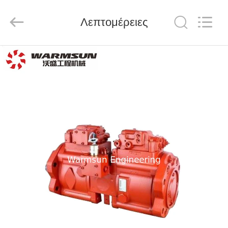
Warmsun
Engineering
Machinery
Λεπτομέρειες
Co.,
LTD.
All
Rights
Reserved.
ΣΠΊΤΙ
ΠΡΟΪΌΝΤΑ
ΠΕΡΊΠΟΥ
ΕΜΕΊΣ
ΓΎΡΟΣ
ΕΡΓΟΣΤΑΣΊΩΝ
ΠΟΙΟΤΙΚΌΣ