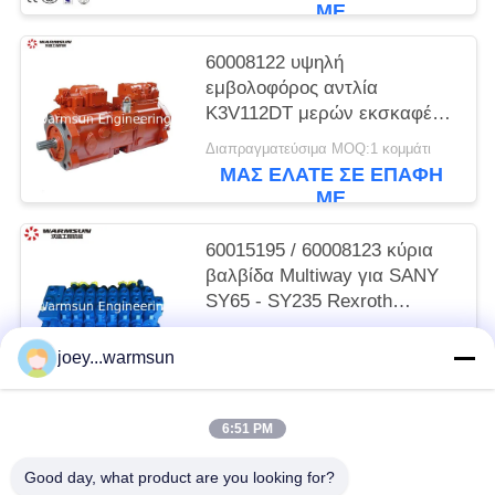
ΜΕ
60008122 υψηλή
εμβολοφόρος αντλία
K3V112DT μερών εκσκαφέων
υδραυλική
Διαπραγματεύσιμα MOQ:1 κομμάτι
ΜΑΣ ΕΛΆΤΕ ΣΕ ΕΠΑΦΉ
ΜΕ
60015195 / 60008123 κύρια
βαλβίδα Multiway για SANY
SY65 - SY235 Rexroth
HUSCO
Διαπραγματεύσιμα MOQ:1 κομμάτι
joey...warmsun
ΜΑΣ ΕΛΆΤΕ ΣΕ ΕΠΑΦΉ
ΜΕ
6:51 PM
Λαϊκή κατηγορία
Όλα
Good day, what product are you looking for?