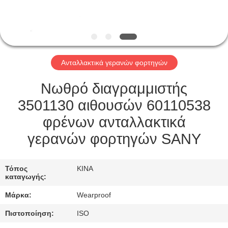
ΈΛΕΓΧΟΣ
ΜΑΣ
ΕΛΆΤΕ
Ανταλλακτικά γερανών φορτηγών
ΣΕ
ΕΠΑΦΉ
Νωθρό διαγραμμιστής
ΜΕ
3501130 αιθουσών 60110538
φρένων ανταλλακτικά
ΖΗΤΉΣΤΕ
γερανών φορτηγών SANY
ΈΝΑ
ΑΠΌΣΠΑΣΜΑ
Τόπος
ΚΙΝΑ
καταγωγής:
Μάρκα:
Wearproof
SITEMAP
Πιστοποίηση:
ISO