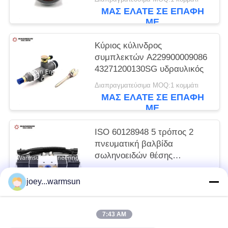
86CL6395F0C
ΜΑΣ ΕΛΆΤΕ ΣΕ ΕΠΑΦΉ
ΜΕ
Κύριος κύλινδρος
συμπλεκτών A229900009086
43271200130SG υδραυλικός
Διαπραγματεύσιμα MOQ:1 κομμάτι
ΜΑΣ ΕΛΆΤΕ ΣΕ ΕΠΑΦΉ
ΜΕ
ISO 60128948 5 τρόπος 2
πνευματική βαλβίδα
σωληνοειδών θέσης
B994V22008KCS017B
Διαπραγματεύσιμα MOQ:1 κομμάτι
joey...warmsun
ΜΑΣ ΕΛΆΤΕ ΣΕ ΕΠΑΦΉ
ΜΕ
7:43 AM
Λαϊκή κατηγορία
Όλα