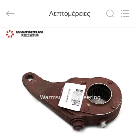
Warmsun
Engineering
Machinery
Λεπτομέρειες
Co.,
LTD.
All
Rights
Reserved.
ΣΠΊΤΙ
ΠΡΟΪΌΝΤΑ
ΠΕΡΊΠΟΥ
ΕΜΕΊΣ
ΓΎΡΟΣ
ΕΡΓΟΣΤΑΣΊΩΝ
ΠΟΙΟΤΙΚΌΣ