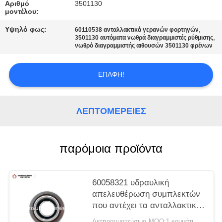
PRIVACY
Αριθμό
3501130
μοντέλου:
POLICY
Υψηλό φως:
,
60110538 ανταλλακτικά γερανών φορτηγών
,
3501130 αυτόματα νωθρά διαγραμμιστές ρύθμισης
νωθρό διαγραμμιστής αιθουσών 3501130 φρένων
ΕΠΑΦΉ!
ΛΕΠΤΟΜΈΡΕΙΕΣ
παρόμοια προϊόντα
60058321 υδραυλική
απελευθέρωση συμπλεκτών
που αντέχει τα ανταλλακτικά
γερανών φορτηγών
Διαπραγματεύσιμα MOQ:1 κομμάτι