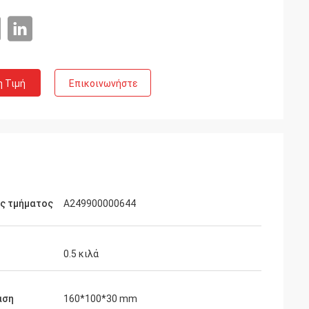
η Τιμή
Επικοινωνήστε
ός τμήματος
Α249900000644
0.5 κιλά
αση
160*100*30 mm