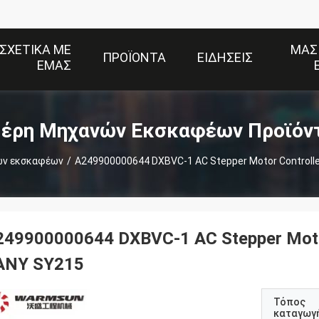
ΣΧΕΤΙΚΆ ΜΕ
ΜΑΣ
ΠΡΟΪΌΝΤΑ
ΕΙΔΉΣΕΙΣ
ΕΜΆΣ
έρη Μηχανών Εκσκαφέων Προϊόν
ών εκσκαφέων
/
A249900000644 DXBVC-1 AC Stepper Motor Controll
249900000644 DXBVC-1 AC Stepper Motor
ANY SY215
Τόπος
καταγωγ