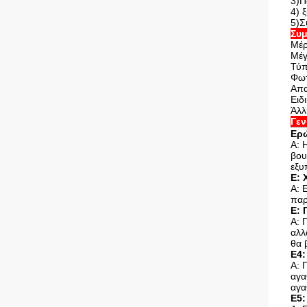
3)Π
4) 
5)Σ
Συμ
Μέρ
Μέγ
Τύ
Φωτ
Απα
Ειδ
Άλλ
Γεν
Ερώ
Α: 
βου
εξυ
Ε: 
Α: 
παρ
Ε: 
Α: 
αλλ
θα 
Ε4:
Α: 
αγα
αγα
Ε5: