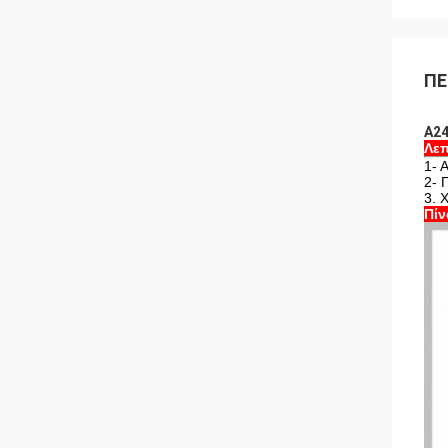
ΠΕ
Α24
Λεπ
1- 
2- 
3. 
Πίν