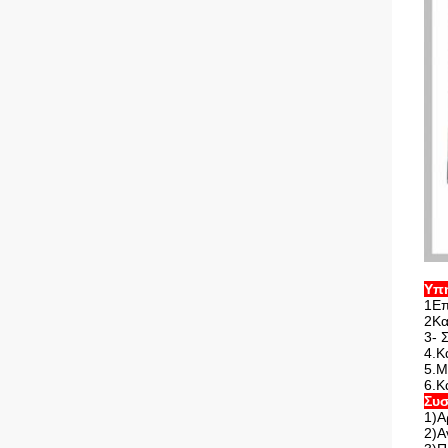
Υπ
1Επ
2Κα
3- 
4.Κ
5.Μ
6.Κ
Συσ
1)Α
2)Α