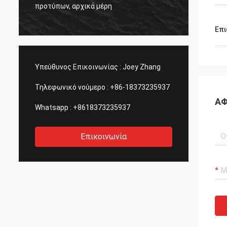
ς
η ποιό
προτύπων, αρχικά μέρη
πάντα.
Επι
Υπεύθυνος Επικοινωνίας :
Joey Zhang
Τηλεφωνικό νούμερο :
+86-18373235937
ΑΦ
Whatsapp :
+8618373235937
Επικοινωνία