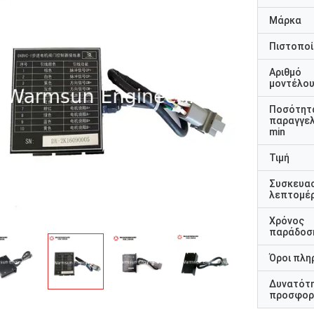
Μάρκα
Πιστοποί
Αριθμό
μοντέλο
Ποσότητ
παραγγελ
min
Τιμή
Συσκευα
λεπτομέρ
Χρόνος
παράδοσ
Όροι πλη
Δυνατότ
προσφορ