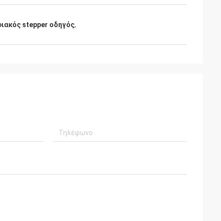
ιακός stepper οδηγός
,