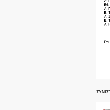
Α: 
Ε6:
Α: 
Ε: 
Α: 
Ε: 
Α: 
Ετι
ΣΥΝΙΣ