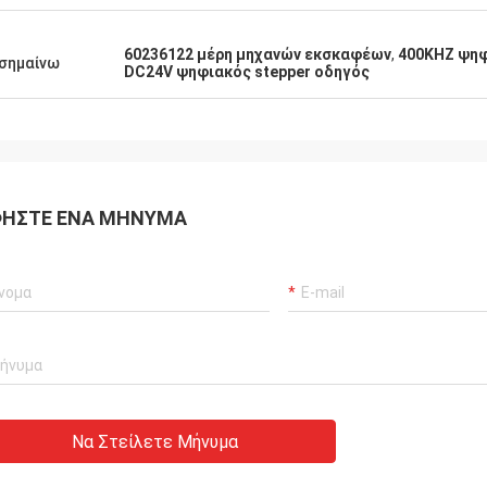
τητα μερών είναι τόσο υψηλή όπως
60236122 μέρη μηχανών εκσκαφέων
,
400KHZ ψηφ
σημαίνω
DC24V ψηφιακός stepper οδηγός
ΉΣΤΕ ΈΝΑ ΜΉΝΥΜΑ
Να Στείλετε Μήνυμα