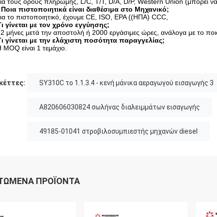
Για τους όρους πληρωμής, L/C, T/T, D/A, D/P, Western Union (μπορεί να
 Ποια πιστοποιητικά είναι διαθέσιμα στο Μηχανικό;
Για το πιστοποιητικό, έχουμε CE, ISO, EPA ((ΗΠΑ) CCC,
Τι γίνεται με τον χρόνο εγγύησης;
12 μήνες μετά την αποστολή ή 2000 εργάσιμες ώρες, ανάλογα με το πο
Τι γίνεται με την ελάχιστη ποσότητα παραγγελίας;
Η MOQ είναι 1 τεμάχιο.
κέττες:
SY310C το 1.1.3.4 - κενή μάνικα αεραγωγού εισαγωγής 3
A820606030824 σωλήνας διαλειμμάτων εισαγωγής
49185-01041 στροβιλοσυμπιεστής μηχανών diesel
ΤΏΜΕΝΑ ΠΡΟΪΌΝΤΑ