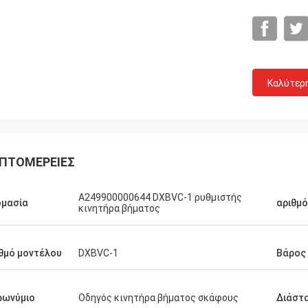
Καλύτερ
ΠΤΟΜΈΡΕΙΕΣ
Α249900000644 DXBVC-1 ρυθμιστής
ομασία
αριθμ
κινητήρα βήματος
θμό μοντέλου
DXBVC-1
Βάρος
Michael
αλή εμπειρία αγοράς. 100% αρχική,
ρωνύμιο
Οδηγός κινητήρα βήματος σκάφους
Διάστ