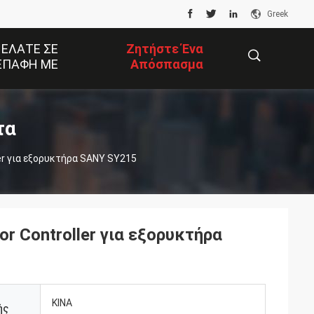
Greek
 ΕΛΆΤΕ ΣΕ
Ζητήστε Ένα
ΕΠΑΦΉ ΜΕ
Απόσπασμα
描
τα
er για εξορυκτήρα SANY SY215
述
 Controller για εξορυκτήρα
ΚΙΝΑ
ής