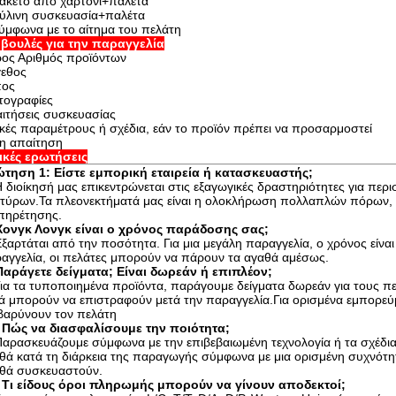
ακέτο από χαρτόνι+παλέτα
ξύλινη συσκευασία+παλέτα
ύμφωνα με το αίτημα του πελάτη
βουλές για την παραγγελία
ος Αριθμός προϊόντων
εθος
πος
ογραφίες
ιτήσεις συσκευασίας
ικές παραμέτρους ή σχέδια, εάν το προϊόν πρέπει να προσαρμοστεί
η απαίτηση
ικές ερωτήσεις
τηση 1: Είστε εμπορική εταιρεία ή κατασκευαστής;
Η διοίκησή μας επικεντρώνεται στις εξαγωγικές δραστηριότητες για περ
τύρων.Τα πλεονεκτήματά μας είναι η ολοκλήρωση πολλαπλών πόρων, ισ
πηρέτησης.
Χονγκ Λονγκ είναι ο χρόνος παράδοσης σας;
Εξαρτάται από την ποσότητα. Για μια μεγάλη παραγγελία, ο χρόνος είναι 
αγγελία, οι πελάτες μπορούν να πάρουν τα αγαθά αμέσως.
Παράγετε δείγματα; Είναι δωρεάν ή επιπλέον;
Για τα τυποποιημένα προϊόντα, παράγουμε δείγματα δωρεάν για τους π
ά μπορούν να επιστραφούν μετά την παραγγελία.Για ορισμένα εμπορεύμ
βαρύνουν τον πελάτη
 Πώς να διασφαλίσουμε την ποιότητα;
Παρασκευάζουμε σύμφωνα με την επιβεβαιωμένη τεχνολογία ή τα σχέδια 
θά κατά τη διάρκεια της παραγωγής σύμφωνα με μια ορισμένη συχνότητ
θά συσκευαστούν.
 Τι είδους όροι πληρωμής μπορούν να γίνουν αποδεκτοί;