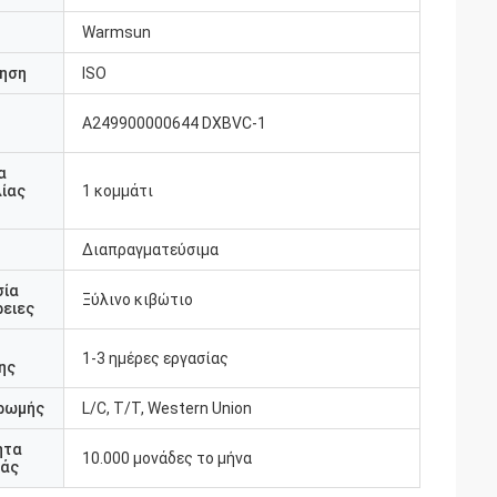
Warmsun
ηση
ISO
Α249900000644 DXBVC-1
υ
α
ίας
1 κομμάτι
Διαπραγματεύσιμα
σία
Ξύλινο κιβώτιο
ειες
1-3 ημέρες εργασίας
ης
ρωμής
L/C, T/T, Western Union
ητα
10.000 μονάδες το μήνα
άς