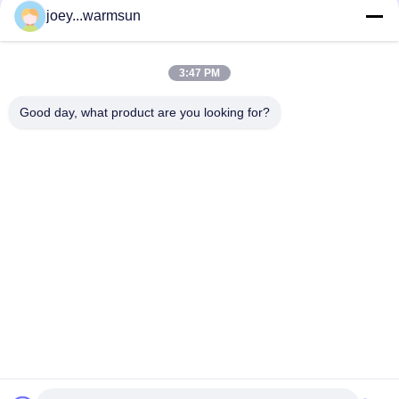
joey...warmsun
Λαϊκή κατηγορία
Όλα
3:47 PM
Δακτύλιος Κάδων Εκσκαφέων
Καρφίτσες Κάδων Εκσκαφέων
Good day, what product are you looking for?
Δόντια Κάδων Εκσκαφέων
Χρησιμοποιημένη Αντλία Σκυροδέματος
Χρησιμοποιούμενος Εξορυκτής
Φίλτρο Εκσκαφέων SANY
Ηλεκτρικά Μέρη Εκσκαφέων SANY
Υδραυλικά Μέρη Εκσκαφέων SANY
Εγγραφείτε