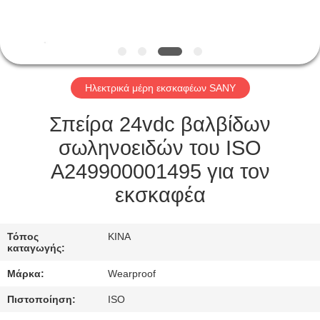
ΈΛΕΓΧΟΣ
ΜΑΣ
ΕΛΆΤΕ
Ηλεκτρικά μέρη εκσκαφέων SANY
ΣΕ
ΕΠΑΦΉ
Σπείρα 24vdc βαλβίδων
ΜΕ
σωληνοειδών του ISO
A249900001495 για τον
ΖΗΤΉΣΤΕ
εκσκαφέα
ΈΝΑ
ΑΠΌΣΠΑΣΜΑ
Τόπος
ΚΙΝΑ
καταγωγής:
Μάρκα:
Wearproof
SITEMAP
Πιστοποίηση:
ISO