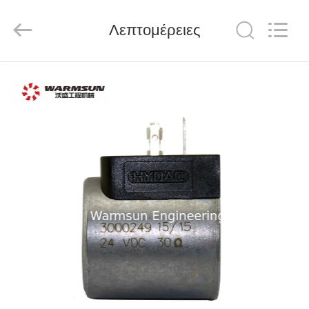
Warmsun
Engineering
Machinery
Λεπτομέρειες
Co.,
LTD.
All
Rights
Reserved.
ΣΠΊΤΙ
ΠΡΟΪΌΝΤΑ
ΠΕΡΊΠΟΥ
ΕΜΕΊΣ
ΓΎΡΟΣ
ΕΡΓΟΣΤΑΣΊΩΝ
ΠΟΙΟΤΙΚΌΣ