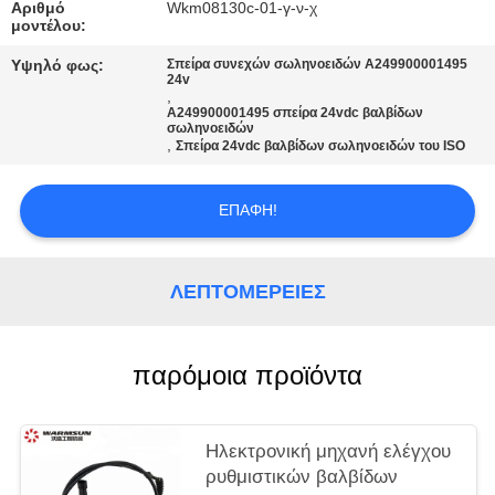
PRIVACY
Αριθμό
Wkm08130c-01-γ-ν-χ
μοντέλου:
POLICY
Υψηλό φως:
Σπείρα συνεχών σωληνοειδών A249900001495
24v
,
A249900001495 σπείρα 24vdc βαλβίδων
σωληνοειδών
,
Σπείρα 24vdc βαλβίδων σωληνοειδών του ISO
ΕΠΑΦΉ!
ΛΕΠΤΟΜΈΡΕΙΕΣ
παρόμοια προϊόντα
Ηλεκτρονική μηχανή ελέγχου
ρυθμιστικών βαλβίδων