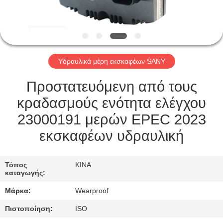
ΈΛΕΓΧΟΣ
ΜΑΣ
ΕΛΆΤΕ
Υδραυλικά μέρη εκσκαφέων SANY
ΣΕ
ΕΠΑΦΉ
Προστατευόμενη από τους
ΜΕ
κραδασμούς ενότητα ελέγχου
23000191 μερών EPEC 2023
ΖΗΤΉΣΤΕ
εκσκαφέων υδραυλική
ΈΝΑ
ΑΠΌΣΠΑΣΜΑ
Τόπος
ΚΙΝΑ
καταγωγής:
Μάρκα:
Wearproof
SITEMAP
Πιστοποίηση:
ISO