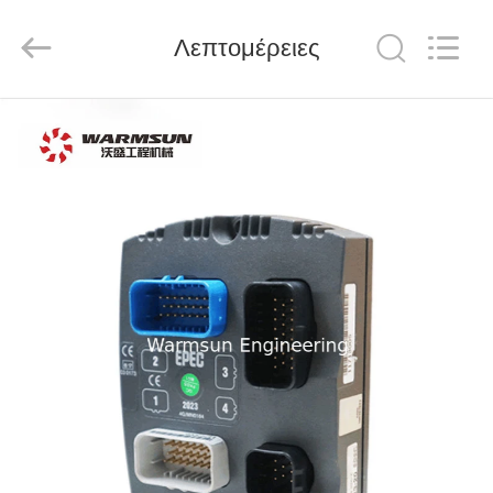
Warmsun
Engineering
Machinery
Λεπτομέρειες
Co.,
LTD.
All
Rights
Reserved.
ΣΠΊΤΙ
ΠΡΟΪΌΝΤΑ
ΠΕΡΊΠΟΥ
ΕΜΕΊΣ
ΓΎΡΟΣ
ΕΡΓΟΣΤΑΣΊΩΝ
ΠΟΙΟΤΙΚΌΣ