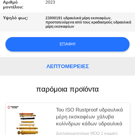
PRIVACY
Αριθμό
2023
μοντέλου:
POLICY
Υψηλό φως:
,
23000191 υδραυλικά μέρη εκσκαφέων
προστατευόμενα από τους κραδασμούς υδραυλικά
μέρη εκσκαφέων
ΕΠΑΦΉ!
ΛΕΠΤΟΜΈΡΕΙΕΣ
παρόμοια προϊόντα
Του ISO Rustproof υδραυλικά
μέρη εκσκαφέων χάλυβα
κυλίνδρων κάδων υδραυλικά
Διαπραγματεύσιμα MOQ:1 κομμάτι