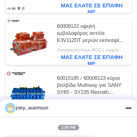
ΜΑΣ ΕΛΆΤΕ ΣΕ ΕΠΑΦΉ
ΜΕ
60008122 υψηλή
εμβολοφόρος αντλία
K3V112DT μερών εκσκαφέων
υδραυλική
Διαπραγματεύσιμα MOQ:1 κομμάτι
ΜΑΣ ΕΛΆΤΕ ΣΕ ΕΠΑΦΉ
ΜΕ
60015195 / 60008123 κύρια
βαλβίδα Multiway για SANY
SY65 - SY235 Rexroth
HUSCO
Διαπραγματεύσιμα MOQ:1 κομμάτι
joey...warmsun
ΜΑΣ ΕΛΆΤΕ ΣΕ ΕΠΑΦΉ
ΜΕ
2:06 PM
Λαϊκή κατηγορία
Όλα