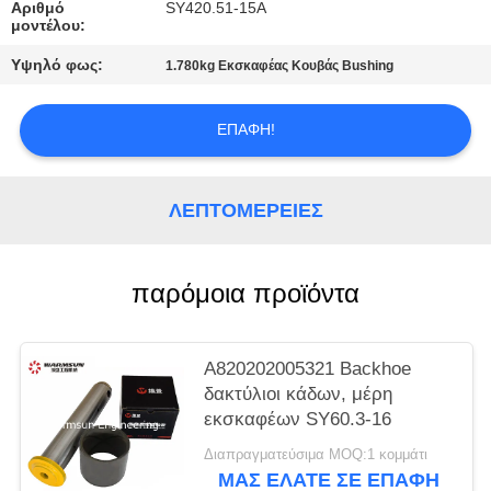
PRIVACY
Αριθμό
SY420.51-15A
μοντέλου:
POLICY
Υψηλό φως:
1.780kg Εκσκαφέας Κουβάς Bushing
ΕΠΑΦΉ!
ΛΕΠΤΟΜΈΡΕΙΕΣ
παρόμοια προϊόντα
A820202005321 Backhoe
δακτύλιοι κάδων, μέρη
εκσκαφέων SY60.3-16
Διαπραγματεύσιμα MOQ:1 κομμάτι
ΜΑΣ ΕΛΆΤΕ ΣΕ ΕΠΑΦΉ