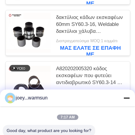
ΜΕ
δακτύλιος κάδων εκσκαφέων
60mm SY60.3-16, Weldable
δακτύλιοι χάλυβα
A820202005321
Διαπραγματεύσιμα MOQ:1 κομμάτι
ΜΑΣ ΕΛΆΤΕ ΣΕ ΕΠΑΦΉ
ΜΕ
A820202005320 κάδος
εκσκαφέων που φυτεύει
αντιδιαβρωτικό SY60.3-14 με
θάμνους
Διαπραγματεύσιμα MOQ:1 κομμάτι
joey...warmsun
ΜΑΣ ΕΛΆΤΕ ΣΕ ΕΠΑΦΉ
ΜΕ
7:17 AM
Λαϊκή κατηγορία
Όλα
Good day, what product are you looking for?