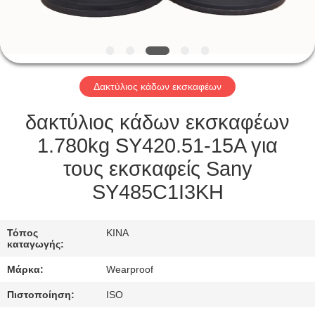
ΈΛΕΓΧΟΣ
ΜΑΣ
ΕΛΆΤΕ
Δακτύλιος κάδων εκσκαφέων
ΣΕ
ΕΠΑΦΉ
δακτύλιος κάδων εκσκαφέων
ΜΕ
1.780kg SY420.51-15A για
τους εκσκαφείς Sany
ΖΗΤΉΣΤΕ
SY485C1I3KH
ΈΝΑ
ΑΠΌΣΠΑΣΜΑ
Τόπος
ΚΙΝΑ
καταγωγής:
Μάρκα:
Wearproof
SITEMAP
Πιστοποίηση:
ISO