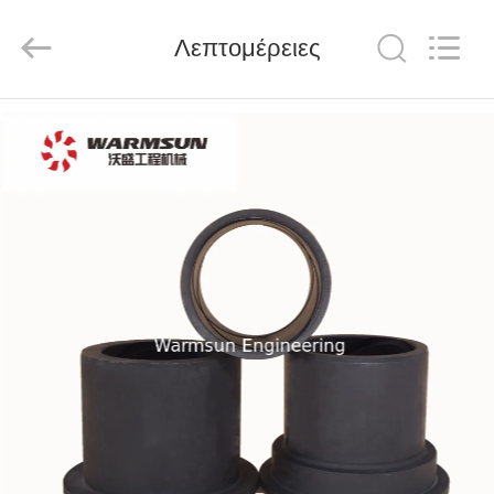
Warmsun
Engineering
Machinery
Λεπτομέρειες
Co.,
LTD.
All
Rights
Reserved.
ΣΠΊΤΙ
ΠΡΟΪΌΝΤΑ
ΠΕΡΊΠΟΥ
ΕΜΕΊΣ
ΓΎΡΟΣ
ΕΡΓΟΣΤΑΣΊΩΝ
ΠΟΙΟΤΙΚΌΣ