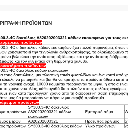
ΡΙΓΡΑΦΉ ΠΡΟΪΌΝΤΩΝ
00.3-4C δακτύλιος A820202003321 κάδων εκσκαφέων για τους εκ
τομέρειες προϊόντων
00.3-4C ο δακτύλιος κάδων εκσκαφέων έχει πολλά παρωνύμια, όπως ο 
νων χρησιμοποιεί την τεχνολογία ανθρακοποίησης, το ολοκληρωμένο πρ
ρεί να βελτιώσει την αντίσταση οξείδωσης και την αντίσταση διάβρωσης 
ξείδωτο και τον ανθεκτικό στη θερμότητα χάλυβα.
εονεκτήματα προϊόντων
00.3-4C δακτύλιος κάδων εκσκαφέων
Για τους δακτυλίους, μια πλαστική ταινία φυσαλίδων και ένα κουτί από 
αι εύκολο να μεταφεθεί και βοηθά να κρατήσει τα προϊόντα άθικτα κατά τ
ια τη χρονική ανοχή, 10000 κομμάτια παράγονται το μήνα, η οποία είνα
ια το χρόνο ναυτιλίας, κάθε αγαθά θα σταλούν στους πελάτες εγκαίρως. Α
ουμε έναν κατά προσέγγιση χρόνο από τη διαφορετική σαφή επιχείρηση
άτες μας θα μπορούσαν να πάρουν μια ακριβή προθεσμία.
ράμετροι προϊόντων
SY300.3-4C δακτύλιος
μα προϊόντων
A820202003321 κάδων
Εμπορικό σήμα
W
εκσκαφέων
θμός μερών
A820202003321
Πρότυπος αριθμός
S
ος προϊόντων
SY300.3-4C δακτύλιος κάδων
Υλικό προϊόντων
χ