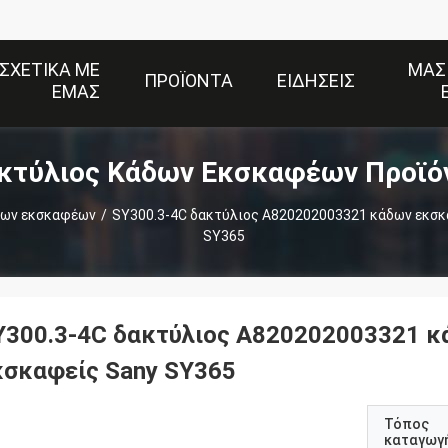
ΣΧΕΤΙΚΆ ΜΕ
ΜΑΣ
ΠΡΟΪΌΝΤΑ
ΕΙΔΉΣΕΙΣ
ΕΜΆΣ
κτύλιος Κάδων Εκσκαφέων Προϊό
δων εκσκαφέων
/
SY300.3-4C δακτύλιος A820202003321 κάδων εκσκ
SY365
Y300.3-4C δακτύλιος A820202003321 κ
κσκαφείς Sany SY365
Τόπος
καταγωγ