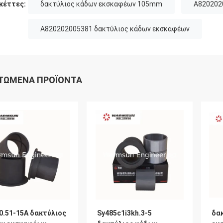
κέττες:
δακτύλιος κάδων εκσκαφέων 105mm
A820202
A820202005381 δακτύλιος κάδων εκσκαφέων
ΤΏΜΕΝΑ ΠΡΟΪΌΝΤΑ
0.51-15A δακτύλιος
Sy485c1i3kh.3-5
δα