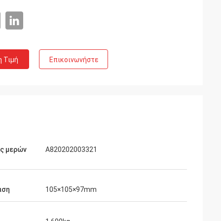
η Τιμή
Επικοινωνήστε
ός μερών
A820202003321
αση
105×105×97mm