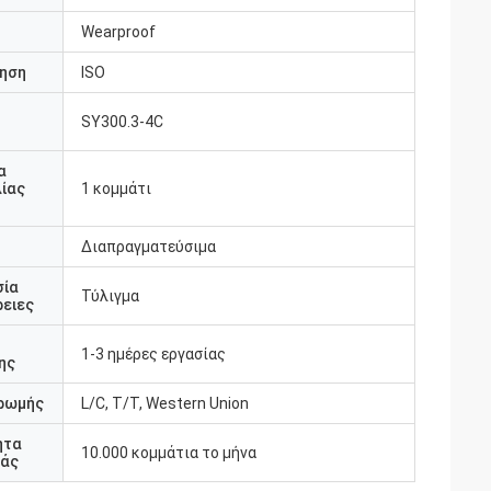
Wearproof
ηση
ISO
SY300.3-4C
υ
α
ίας
1 κομμάτι
Διαπραγματεύσιμα
σία
Τύλιγμα
ειες
1-3 ημέρες εργασίας
ης
ρωμής
L/C, T/T, Western Union
ητα
10.000 κομμάτια το μήνα
άς