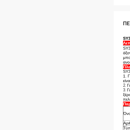
ΠΕ
SY3
Λεπ
SY3
άξο
μπο
ανο
Πλ
SY3
1. 
είν
2.
Γ
3.
Γ
ξέρ
πελ
Πα
Όνο
Αρι
Τύπ