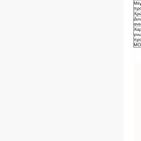
Μέ
προ
Χρ
Δυν
ανε
Χαρ
γνω
προ
MO