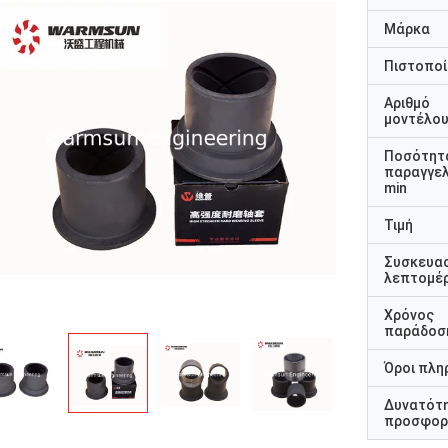
Μάρκα
Πιστοποί
Αριθμό
μοντέλο
Ποσότητ
παραγγελ
min
Τιμή
Συσκευα
λεπτομέρ
Χρόνος
παράδοσ
Όροι πλη
Δυνατότ
προσφορ