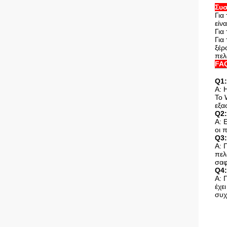
Συσ
Για
είν
Για
Για
ξέρ
πελ
FA
Q1:
Α: 
Το 
εξα
Q2:
Α: 
οι 
Q3:
Α: 
πελ
σαφ
Q4:
Α: 
έχε
συχ