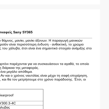
σκαφείς Sany SY365
θάμνος, μανίκι, μανίκι άξονων. Η παραγωγή μανικιών
οϊόν είναι περισσότερη ένδυση - ανθεκτική, το χρώμιο
του χάλυβα, έτσι είναι ένα σημαντικό στοιχείο ανάμιξης στο
χαρτόνι παρέχονται για να συσκευάσουν τα αγαθά, το οποίο
η διάρκεια της μεταφοράς.
ι ένα μεγάλο απόθεμα.
ν και ο χρόνος ναυτιλίας είναι μέχρι τη σαφή επιχείρηση,
, και θα τον μετρήσουμε στο χρόνο παράδοσης. Έτσι, οι
earproof
Y300.3-4C
άλυβας