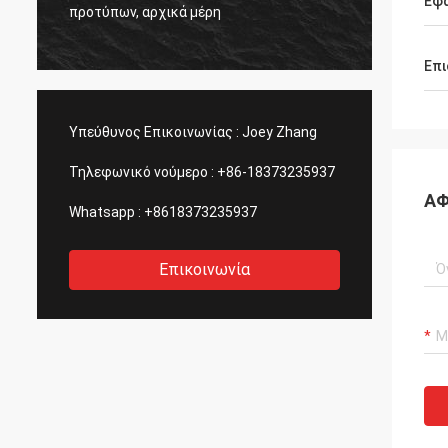
ς
η ποιό
Εφ
προτύπων, αρχικά μέρη
πάντα.
Επι
Υπεύθυνος Επικοινωνίας :
Joey Zhang
Τηλεφωνικό νούμερο :
+86-18373235937
ΑΦ
Whatsapp :
+8618373235937
Επικοινωνία