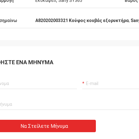
τητα μερών είναι τόσο υψηλή όπως
αρμογή
Εκσκαφείς Sany SY365
Βάρος
σημαίνω
Α820202003321 Κούφος κουβάς εξορυκτήρα
,
San
ΉΣΤΕ ΈΝΑ ΜΉΝΥΜΑ
Να Στείλετε Μήνυμα