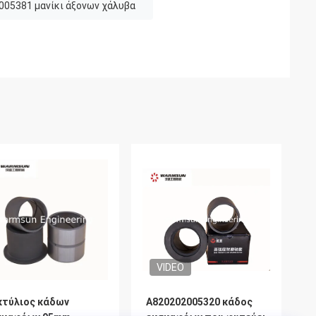
005381 μανίκι άξονων χάλυβα
VIDEO
κτύλιος κάδων
A820202005320 κάδος