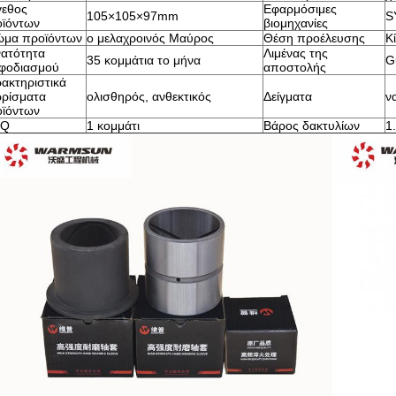
γεθος
Εφαρμόσιμες
105×105×97mm
S
ϊόντων
βιομηχανίες
ώμα προϊόντων
ο μελαχροινός Μαύρος
Θέση προέλευσης
Κ
ατότητα
Λιμένας της
35 κομμάτια το μήνα
G
φοδιασμού
αποστολής
ακτηριστικά
ρίσματα
ολισθηρός, ανθεκτικός
Δείγματα
να
ϊόντων
Q
1 κομμάτι
Βάρος δακτυλίων
1