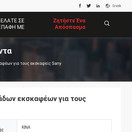
Greek
 ΕΛΆΤΕ ΣΕ
Ζητήστε Ένα
ΕΠΑΦΉ ΜΕ
Απόσπασμα
ντα
描
αφέων για τους εκσκαφείς Sany
述
άδων εκσκαφέων για τους
ΚΙΝΑ
ής