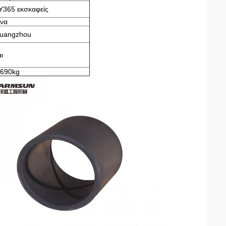
Y365 εκσκαφείς
ίνα
uangzhou
ι
.690kg