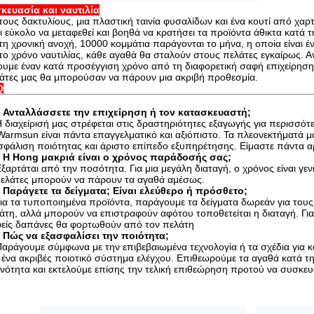
κευασία και ναυτιλία
 τους δακτυλίους, μια πλαστική ταινία φυσαλίδων και ένα κουτί από χα
αι εύκολο να μεταφεθεί και βοηθά να κρατήσει τα προϊόντα άθικτα κατά τ
 τη χρονική ανοχή, 10000 κομμάτια παράγονται το μήνα, η οποία είναι 
 το χρόνο ναυτιλίας, κάθε αγαθά θα σταλούν στους πελάτες εγκαίρως. Αν 
ουμε έναν κατά προσέγγιση χρόνο από τη διαφορετική σαφή επιχείρηση
άτες μας θα μπορούσαν να πάρουν μια ακριβή προθεσμία.
Q
 Ανταλλάσσετε την επιχείρηση ή τον κατασκευαστή;
Η διαχείρισή μας στρέφεται στις δραστηριότητες εξαγωγής για περισσότ
Warmsun είναι πάντα επαγγελματικό και αξιόπιστο. Τα πλεονεκτήματά
σφάλιση ποιότητας και άριστο επίπεδο εξυπηρέτησης. Είμαστε πάντα αρ
 Η Hong μακριά είναι ο χρόνος παράδοσής σας;
Εξαρτάται από την ποσότητα. Για μια μεγάλη διαταγή, ο χρόνος είναι γεν
πελάτες μπορούν να πάρουν τα αγαθά αμέσως.
 Παράγετε τα δείγματα; Είναι ελεύθερο ή πρόσθετο;
Για τα τυποποιημένα προϊόντα, παράγουμε τα δείγματα δωρεάν για του
άτη, αλλά μπορούν να επιστραφούν αφότου τοποθετείται η διαταγή. Για 
είς δαπάνες θα φορτωθούν από τον πελάτη
 Πώς να εξασφαλίσει την ποιότητα;
Παράγουμε σύμφωνα με την επιβεβαιωμένα τεχνολογία ή τα σχέδια για κά
ι ένα ακριβές ποιοτικό σύστημα ελέγχου. Επιθεωρούμε τα αγαθά κατά 
νότητα και εκτελούμε επίσης την τελική επιθεώρηση προτού να συσκε