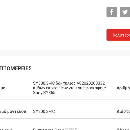
Καλύτερ
ΠΤΟΜΈΡΕΙΕΣ
SY300.3-4C δακτύλιος A820202003321
ομα
κάδων εκσκαφέων για τους εκσκαφείς
Αριθμ
Sany SY365
θμό μοντέλου
SY300.3-4C
Διάστ
Michael
αλή εμπειρία αγοράς. 100% αρχική,