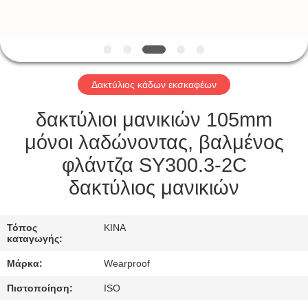
ΈΛΕΓΧΟΣ
ΜΑΣ
ΕΛΆΤΕ
Δακτύλιος κάδων εκσκαφέων
ΣΕ
ΕΠΑΦΉ
δακτύλιοι μανικιών 105mm
ΜΕ
μόνοι λαδώνοντας, βαλμένος
φλάντζα SY300.3-2C
ΖΗΤΉΣΤΕ
δακτύλιος μανικιών
ΈΝΑ
ΑΠΌΣΠΑΣΜΑ
Τόπος
ΚΙΝΑ
καταγωγής:
Μάρκα:
Wearproof
SITEMAP
Πιστοποίηση:
ISO