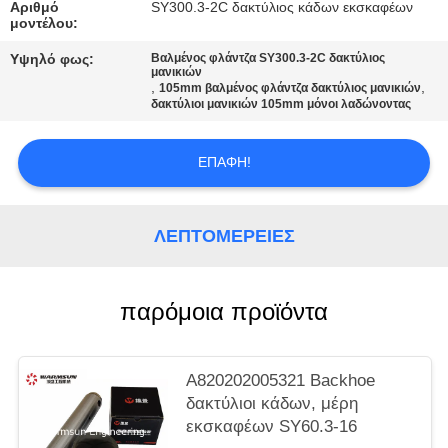
PRIVACY
Αριθμό
SY300.3-2C δακτύλιος κάδων εκσκαφέων
μοντέλου:
POLICY
Υψηλό φως:
Βαλμένος φλάντζα SY300.3-2C δακτύλιος
μανικιών
,
,
105mm βαλμένος φλάντζα δακτύλιος μανικιών
δακτύλιοι μανικιών 105mm μόνοι λαδώνοντας
ΕΠΑΦΉ!
ΛΕΠΤΟΜΈΡΕΙΕΣ
παρόμοια προϊόντα
A820202005321 Backhoe
δακτύλιοι κάδων, μέρη
εκσκαφέων SY60.3-16