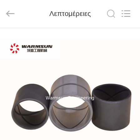
Warmsun
Engineering
Machinery
Λεπτομέρειες
Co.,
LTD.
All
Rights
Reserved.
ΣΠΊΤΙ
ΠΡΟΪΌΝΤΑ
ΠΕΡΊΠΟΥ
ΕΜΕΊΣ
ΓΎΡΟΣ
ΕΡΓΟΣΤΑΣΊΩΝ
ΠΟΙΟΤΙΚΌΣ