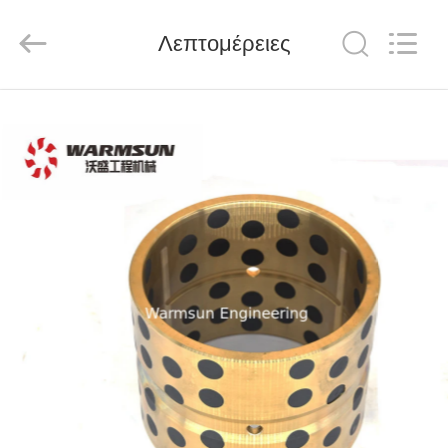
Warmsun
Engineering
Machinery
Λεπτομέρειες
Co.,
LTD.
All
Rights
Reserved.
ΣΠΊΤΙ
ΠΡΟΪΌΝΤΑ
ΠΕΡΊΠΟΥ
ΕΜΕΊΣ
ΓΎΡΟΣ
ΕΡΓΟΣΤΑΣΊΩΝ
ΠΟΙΟΤΙΚΌΣ