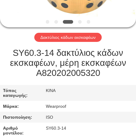
ΈΛΕΓΧΟΣ
ΜΑΣ
ΕΛΆΤΕ
Δακτύλιος κάδων εκσκαφέων
ΣΕ
ΕΠΑΦΉ
SY60.3-14 δακτύλιος κάδων
ΜΕ
εκσκαφέων, μέρη εκσκαφέων
A820202005320
ΖΗΤΉΣΤΕ
ΈΝΑ
Τόπος
ΚΙΝΑ
καταγωγής:
ΑΠΌΣΠΑΣΜΑ
Μάρκα:
Wearproof
Πιστοποίηση:
ISO
SITEMAP
Αριθμό
SY60.3-14
μοντέλου: