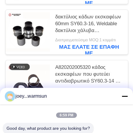
ΜΕ
δακτύλιος κάδων εκσκαφέων
60mm SY60.3-16, Weldable
δακτύλιοι χάλυβα
A820202005321
Διαπραγματεύσιμα MOQ:1 κομμάτι
ΜΑΣ ΕΛΆΤΕ ΣΕ ΕΠΑΦΉ
ΜΕ
A820202005320 κάδος
εκσκαφέων που φυτεύει
αντιδιαβρωτικό SY60.3-14 με
θάμνους
Διαπραγματεύσιμα MOQ:1 κομμάτι
joey...warmsun
ΜΑΣ ΕΛΆΤΕ ΣΕ ΕΠΑΦΉ
ΜΕ
6:59 PM
Λαϊκή κατηγορία
Όλα
Good day, what product are you looking for?